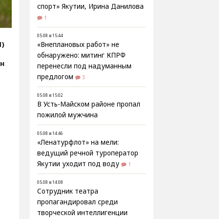
спорт» Якутии, Ирина Данилова
1
05.08 в 15:44
Я)
«Внеплановых работ» не
обнаружено: митинг КПРФ
эн
перенесли под надуманным
предлогом
3
05.08 в 15:02
В Усть-Майском районе пропал
пожилой мужчина
05.08 в 14:46
«Ленатурфлот» на мели:
ведущий речной туроператор
Якутии уходит под воду
1
05.08 в 14:08
Сотрудник театра
пропагандировал среди
творческой интеллигенции