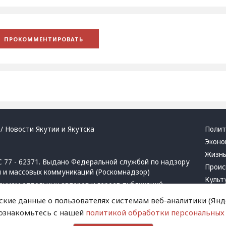
/ Новости Якутии и Якутска
Полит
Эконо
Жизн
 77 - 62371. Выдано Федеральной службой по надзору
Проис
й и массовых коммуникаций (Роскомнадзор)
Культ
ением отдельных авторов и героев публикаций.
Респу
 активная ссылка на сайт.
ские данные о пользователях системам веб-аналитики (Янде
Крим
 ознакомьтесь с нашей
политикой обработки персональных
Успех
в
и
запрещенных организаций