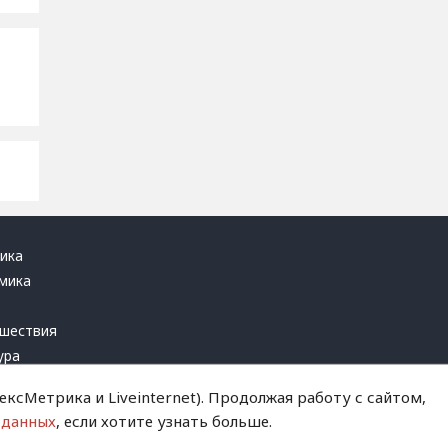
ика
мика
ь
шествия
ура
блика
ксМетрика и Liveinternet). Продолжая работу с сайтом,
инал
 данных
, если хотите узнать больше.