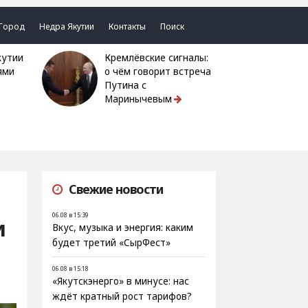
Город
Недра Якутии
Контакты
Поиск
Кремлёвские сигналы:
ями
о чём говорит встреча
Путина с
Маринычевым
Свежие новости
06.08 в 15:39
и
Вкус, музыка и энергия: каким
будет третий «СырФест»
06.08 в 15:18
«Якутскэнерго» в минусе: нас
ждёт кратный рост тарифов?