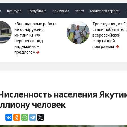
я
Культура
Республика
Криминал
Успех
Хватит это терпеть
«Внеплановых работ»
Трое лучниц из Якутии
не обнаружено:
стали победител
митинг КПРФ
всероссийской
перенесли под
спортивной
надуманным
программы
предлогом
 Численность населения Якути
ллиону человек