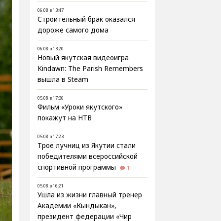
06.08 в 13:47
Строительный брак оказался
дороже самого дома
06.08 в 13:20
Новый якутская видеоигра
Kindawn: The Parish Remembers
вышла в Steam
05.08 в 17:36
Фильм «Уроки якутского»
покажут на НТВ
05.08 в 17:23
Трое лучниц из Якутии стали
победителями всероссийской
спортивной программы
1
05.08 в 16:21
Ушла из жизни главный тренер
Академии «Кындыкан»,
президент федерации «Чир