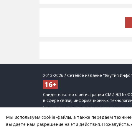
2013-2026 / Сетевое издание "Якутия.Инфо"
Свидетельство о регистрации СМИ ЭЛ № ФС
в сфере связи, информационных технологи
Мнение редакции может не совпадать с мн
При использовании материалов обязательна
Мы используем cookie-файлы, а также передаем техниче
Политика обработки персональных данных
вы даете нам разрешение на эти действия. Пожалуйста,
На сайте возможны упоминания
иноагенто