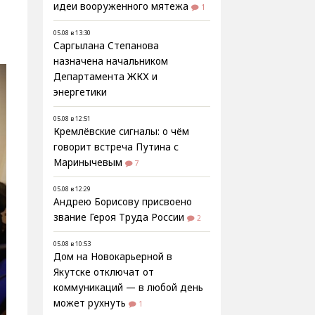
идеи вооруженного мятежа
1
05.08 в 13:30
Саргылана Степанова
назначена начальником
Департамента ЖКХ и
энергетики
05.08 в 12:51
Кремлёвские сигналы: о чём
говорит встреча Путина с
Маринычевым
7
05.08 в 12:29
Андрею Борисову присвоено
звание Героя Труда России
2
05.08 в 10:53
Дом на Новокарьерной в
Якутске отключат от
коммуникаций — в любой день
может рухнуть
1