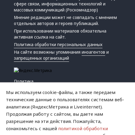
сфере связи, информационных технологий и
массовых коммуникаций (Роскомнадзор)
Мнение редакции может не совпадать с мнением
отдельных авторов и героев публикаций.
При использовании материалов обязательна
активная ссылка на сайт.
Политика обработки персональных данных
На сайте возможны упоминания
иноагентов
и
запрещенных организаций
Политика
Экономика
Мы используем cookie-файлы, а также передаем
Жизнь
технические данные о пользователях системам веб-
Происшествия
аналитики (ЯндексМетрика и Liveinternet).
Культура
Продолжая работу с сайтом, вы даете нам
Республика
разрешение на эти действия. Пожалуйста,
Криминал
ознакомьтесь с нашей
политикой обработки
Успех