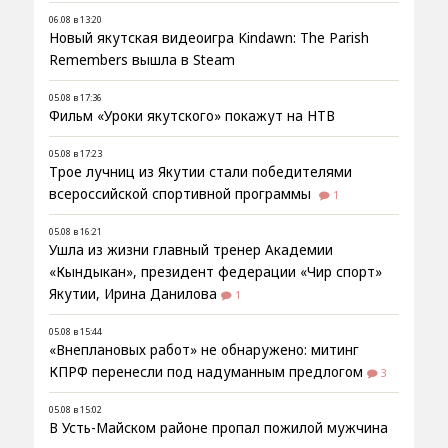
06.08 в 13:20
Новый якутская видеоигра Kindawn: The Parish
Remembers вышла в Steam
05.08 в 17:36
Фильм «Уроки якутского» покажут на НТВ
05.08 в 17:23
Трое лучниц из Якутии стали победителями
всероссийской спортивной программы
1
05.08 в 16:21
Ушла из жизни главный тренер Академии
«Кындыкан», президент федерации «Чир спорт»
Якутии, Ирина Данилова
1
05.08 в 15:44
«Внеплановых работ» не обнаружено: митинг
КПРФ перенесли под надуманным предлогом
3
05.08 в 15:02
В Усть-Майском районе пропал пожилой мужчина