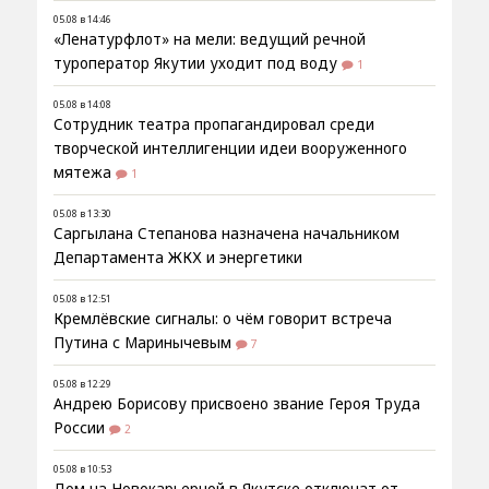
05.08 в 14:46
«Ленатурфлот» на мели: ведущий речной
туроператор Якутии уходит под воду
1
05.08 в 14:08
Сотрудник театра пропагандировал среди
творческой интеллигенции идеи вооруженного
мятежа
1
05.08 в 13:30
Саргылана Степанова назначена начальником
Департамента ЖКХ и энергетики
05.08 в 12:51
Кремлёвские сигналы: о чём говорит встреча
Путина с Маринычевым
7
05.08 в 12:29
Андрею Борисову присвоено звание Героя Труда
России
2
05.08 в 10:53