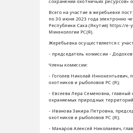
сохранении охотничьих ресурсов» от
Всего на участие в жеребьевке пост
по 30 июня 2023 года электронно ч
Республики Саха (Якутия) https://e-
Минэкологии РС(Я).
Жеребьевка осуществляется с учас
- председатель комиссии - Додохов
Члены комиссии:
- Гоголев Николай Иннокентьевич, 
охотников и рыболовов РС (Я);
- Евсеева Лера Семеновна, главный
охраняемых природных территорий 
- Иванова Закира Петровна, предс
охотников и рыболовов РС (Я);
- Макаров Алексей Николаевич, гл