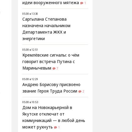
идеи вооруженного мятежа
1
я
05.08 в 13:30
Саргылана Степанова
назначена начальником
Департамента ЖКХ и
энергетики
05.08 в 12:51
Кремлёвские сигналы: о чём
говорит встреча Путина с
Маринычевым
7
05.08 в 12:29
Андрею Борисову присвоено
звание Героя Труда России
2
о
05.08 в 10:53
Дом на Новокарьерной в
Якутске отключат от
коммуникаций — в любой день
может рухнуть
1