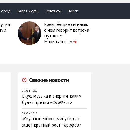
Город
Недра Якутии
Контакты
Поиск
Кремлёвские сигналы:
ями
о чём говорит встреча
Путина с
Маринычевым
Свежие новости
06.08 в 15:39
Вкус, музыка и энергия: каким
будет третий «СырФест»
06.08 в 15:18
«Якутскэнерго» в минусе: нас
ждёт кратный рост тарифов?