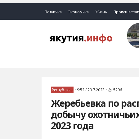
Политика
Экономика
Жизнь
Происшестви
Республика
•
9:52 / 29.7.2023
•
5296
Жеребьевка по ра
добычу охотничьих
2023 года