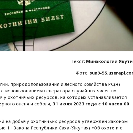
Текст:
Минэкологии Якут
Фото:
sun9-55.userapi.c
ии, природопользования и лесного хозяйства РС(Я)
с использованием генератора случайных чисел по
чу охотничьих ресурсов, на которых устанавливается
ерного оленя и соболя,
31 июля 2023 года с 10 часов 00
й на добычу охотничьих ресурсов утвержден Законом
ью 11 Закона Республики Саха (Якутия) «Об охоте и о