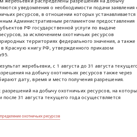
ам жеребьевки распределены разрешения на добычу
ляются уведомления о необходимости подачи заявления 
ничьих ресурсов, в отношении которых устанавливается
ленным Административным регламентом предоставления
субъектов РФ государственной услуги по выдаче
ресурсов, за исключением охотничьих ресурсов
природных территориях федерального значения, а также
 в Красную книгу РФ, утвержденного приказом
№95.
зультат жеребьевки, с 1 августа до 31 августа текущег
азрешения на добычу охотничьих ресурсов также через
бирают дату, время и место получения разрешения.
х разрешений на добычу охотничьих ресурсов, на которы
и после 31 августа текущего года осуществляется
пределение охотничьих ресурсов