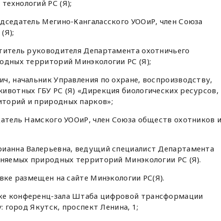
ехнологий РС (Я);
дседатель Мегино-Кангаласского УООиР, член Союза
(Я);
ститель руководителя Департамента охотничьего
одных территорий Минэкологии РС (Я);
ч, начальник Управления по охране, воспроизводству,
ивотных ГБУ РС (Я) «Дирекция биологических ресурсов,
торий и природных парков»;
датель Намского УООиР, член Союза обществ охотников 
рианна Валерьевна, ведущий специалист Департамента
аняемых природных территорий Минэкологии РС (Я).
вке размещен на сайте Минэкологии РС(Я).
ке конференц-зала Штаба цифровой трансформации
: город Якутск, проспект Ленина, 1;