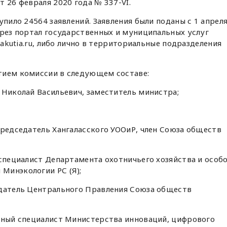
 26 февраля 2020 года № 337-VI.
упило 24564 заявлений. Заявления были поданы с 1 апрел
ерез портал государственных и муниципальных услуг
yakutia.ru, либо лично в территориальные подразделения
тием комиссии в следующем составе:
 Николай Васильевич, заместитель министра;
председатель Хангаласского УООиР, член Союза обществ
 специалист Департамента охотничьего хозяйства и особ
Минэкологии РС (Я);
едатель Центрального Правления Союза обществ
авный специалист Министерства инноваций, цифрового