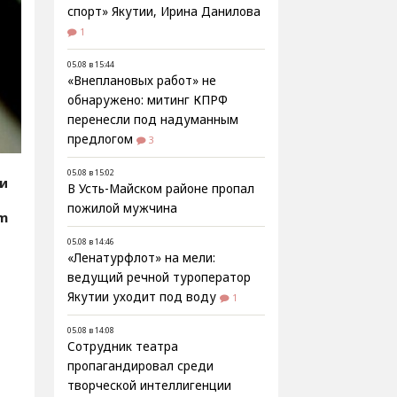
спорт» Якутии, Ирина Данилова
1
05.08 в 15:44
«Внеплановых работ» не
обнаружено: митинг КПРФ
перенесли под надуманным
предлогом
3
05.08 в 15:02
ии
В Усть-Майском районе пропал
пожилой мужчина
om
05.08 в 14:46
«Ленатурфлот» на мели:
ведущий речной туроператор
Якутии уходит под воду
1
05.08 в 14:08
Сотрудник театра
пропагандировал среди
творческой интеллигенции