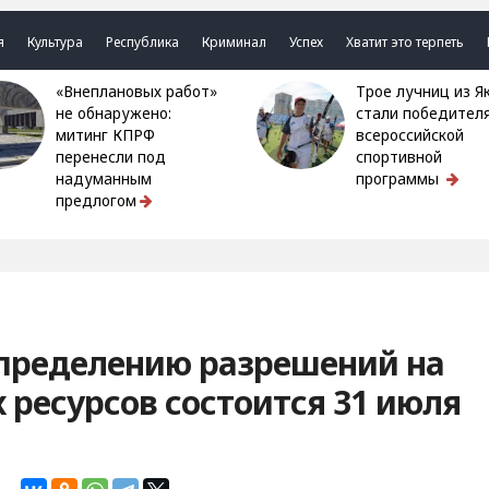
я
Культура
Республика
Криминал
Успех
Хватит это терпеть
«Внеплановых работ»
Трое лучниц из Якутии
не обнаружено:
стали победител
митинг КПРФ
всероссийской
перенесли под
спортивной
надуманным
программы
предлогом
спределению разрешений на
 ресурсов состоится 31 июля