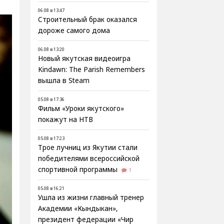
06.08 в 13:47
Строительный брак оказался
дороже самого дома
06.08 в 13:20
Новый якутская видеоигра
Kindawn: The Parish Remembers
вышла в Steam
05.08 в 17:36
Фильм «Уроки якутского»
покажут на НТВ
05.08 в 17:23
Трое лучниц из Якутии стали
победителями всероссийской
спортивной программы
1
05.08 в 16:21
Ушла из жизни главный тренер
Академии «Кындыкан»,
президент федерации «Чир