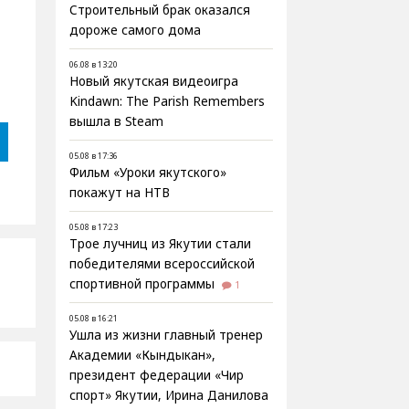
Строительный брак оказался
дороже самого дома
06.08 в 13:20
Новый якутская видеоигра
Kindawn: The Parish Remembers
вышла в Steam
05.08 в 17:36
Фильм «Уроки якутского»
покажут на НТВ
05.08 в 17:23
Трое лучниц из Якутии стали
победителями всероссийской
спортивной программы
1
05.08 в 16:21
Ушла из жизни главный тренер
Академии «Кындыкан»,
президент федерации «Чир
спорт» Якутии, Ирина Данилова