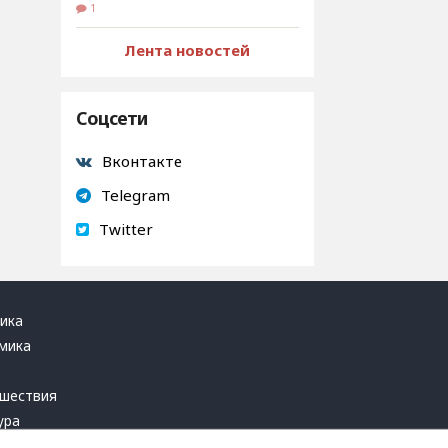
1
Лента новостей
Соцсети
Вконтакте
Telegram
Twitter
ика
мика
ь
шествия
ура
блика