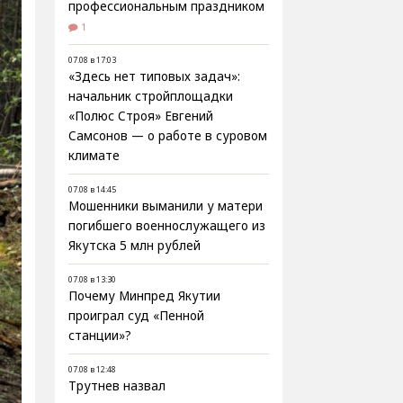
профессиональным праздником
1
07.08 в 17:03
«Здесь нет типовых задач»:
начальник стройплощадки
«Полюс Строя» Евгений
Самсонов — о работе в суровом
климате
07.08 в 14:45
Мошенники выманили у матери
погибшего военнослужащего из
Якутска 5 млн рублей
07.08 в 13:30
Почему Минпред Якутии
проиграл суд «Пенной
станции»?
07.08 в 12:48
Трутнев назвал