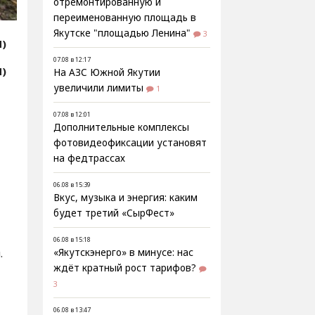
отремонтированную и
переименованную площадь в
Якутске "площадью Ленина"
3
Я)
07.08 в 12:17
Я)
На АЗС Южной Якутии
увеличили лимиты
1
07.08 в 12:01
Дополнительные комплексы
фотовидеофиксации установят
на федтрассах
06.08 в 15:39
Вкус, музыка и энергия: каким
будет третий «СырФест»
06.08 в 15:18
«Якутскэнерго» в минусе: нас
.
ждёт кратный рост тарифов?
3
06.08 в 13:47