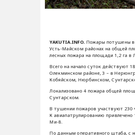
YAKUTIA.INFO.
Пожары потушены в 
Усть-Майском районах на общей пло
лесных пожара на площади 1,2 га в
Всего на начало суток действуют 18
Олекминском районе, 3 – в Нерюнгри
Кобяйском, Нюрбинском, Сунтарско
Локализовано 4 пожара общей площа
Сунтарском.
В тушении пожаров участвуют 230 ч
К авиапатрулированию привлечено 1
Ми-8.
По данным оперативного штаба, с н