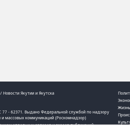
/ Новости Якутии и Якутска
Полит
Эконо
Жизн
 77 - 62371. Выдано Федеральной службой по надзору
Проис
й и массовых коммуникаций (Роскомнадзор)
Культ
ением отдельных авторов и героев публикаций.
Респу