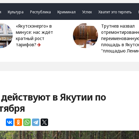
я
Культура
Республика
Криминал
Успех
Хватит это терпеть
«Якутскэнерго» в
Трутнев назвал
минусе: нас ждёт
отремонтированн
кратный рост
переименованну
тарифов?
площадь в Якутс
"площадью Ленин
 действуют в Якутии по
нтября