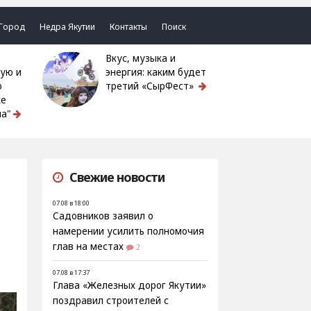
Город
Недра Якутии
Контакты
Поиск
Вкус, музыка и
ую и
энергия: каким будет
ю
третий «СырФест»
ке
а"
Свежие новости
07.08 в 18:00
Садовников заявил о
намерении усилить полномочия
глав на местах
2
07.08 в 17:37
Глава «Железных дорог Якутии»
поздравил строителей с