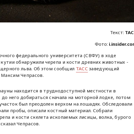
Текст:
ТАС
Фото:
i.insider.c
очного федерального университета (СВФУ) в ходе
кутии обнаружили черепа и кости древних животных -
ещерного льва. Об этом сообщил
ТАСС
заведующий
 Максим Чепрасов.
ауны находится в труднодоступной местности в
 до него добираться сначала на моторной лодке, потом
 участок был преодолен верхом на лошадях. Обследовали
рали пробы, описали костный материал. Собрали
епа и кости скелета ископаемых лисицы, волка, бурого
ссказал Чепрасов.