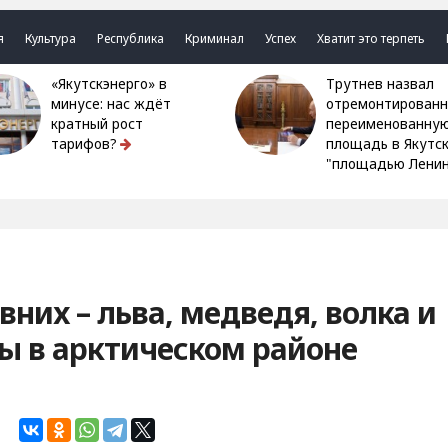
я
Культура
Республика
Криминал
Успех
Хватит это терпеть
«Якутскэнерго» в
Трутнев назвал
минусе: нас ждёт
отремонтированн
кратный рост
переименованну
тарифов?
площадь в Якутс
"площадью Ленин
вних – льва, медведя, волка и
ы в арктическом районе