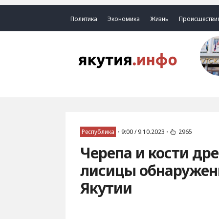
Политика
Экономика
Жизнь
Происшестви
Республика
•
9:00 / 9.10.2023
•
2965
Черепа и кости дре
лисицы обнаружен
Якутии