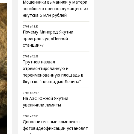
Мошенники выманили у матери
погибшего военнослужащего из
Якутска 5 млн рублей
07.08 в 13:30
Почему Минпред Якутии
проиграл суд «Пенной
станции»?
07.08 в 12:48
Трутнев назвал
отремонтированную и
переименованную площадь в
Якутске "площадью Ленина"
07.08 в 12:17
На АЗС Южной Якутии
увеличили лимиты
07.08 в 12:01
Дополнительные комплексы
фотовидеофиксации установят