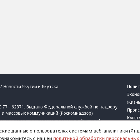
/ Новости Якутии и Якутска
Полит
Эконо
Жизн
 77 - 62371. Выдано Федеральной службой по надзору
Проис
й и массовых коммуникаций (Роскомнадзор)
Культ
ением отдельных авторов и героев публикаций.
Респу
 активная ссылка на сайт.
ские данные о пользователях системам веб-аналитики (Янде
Крим
 ознакомьтесь с нашей
политикой обработки персональных