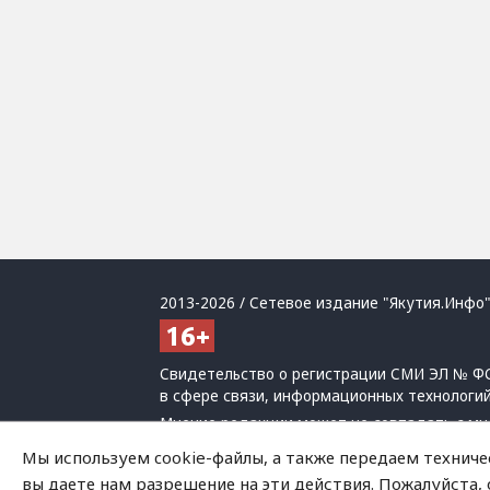
2013-2026 / Сетевое издание "Якутия.Инфо"
Свидетельство о регистрации СМИ ЭЛ № ФС
в сфере связи, информационных технологи
Мнение редакции может не совпадать с мн
При использовании материалов обязательна
Мы используем cookie-файлы, а также передаем техниче
Политика обработки персональных данных
вы даете нам разрешение на эти действия. Пожалуйста,