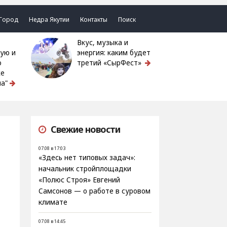
Город
Недра Якутии
Контакты
Поиск
Вкус, музыка и
ую и
энергия: каким будет
ю
третий «СырФест»
ке
а"
Свежие новости
07.08 в 17:03
«Здесь нет типовых задач»:
начальник стройплощадки
«Полюс Строя» Евгений
Самсонов — о работе в суровом
климате
07.08 в 14:45