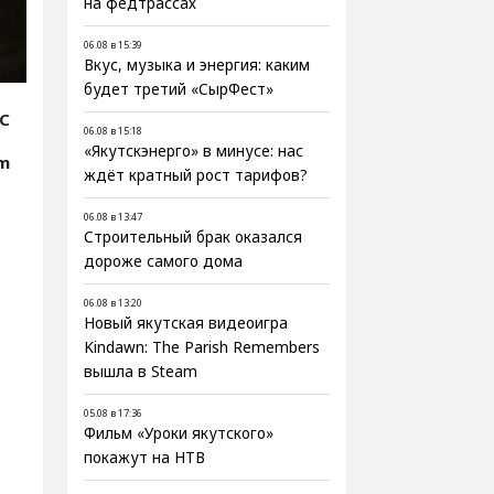
на федтрассах
06.08 в 15:39
Вкус, музыка и энергия: каким
будет третий «СырФест»
С
06.08 в 15:18
«Якутскэнерго» в минусе: нас
om
ждёт кратный рост тарифов?
06.08 в 13:47
Строительный брак оказался
дороже самого дома
06.08 в 13:20
Новый якутская видеоигра
Kindawn: The Parish Remembers
вышла в Steam
05.08 в 17:36
Фильм «Уроки якутского»
покажут на НТВ