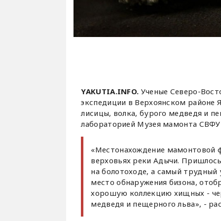
YAKUTIA.INFO.
Ученые Северо-Вост
экспедиции в Верхоянском районе Я
лисицы, волка, бурого медведя и п
лабораторией Музея мамонта СВФУ
«Местонахождение мамонтовой ф
верховьях реки Адычи. Пришлось
на болотоходе, а самый трудный
место обнаружения бизона, отоб
хорошую коллекцию хищных - чер
медведя и пещерного льва», - ра