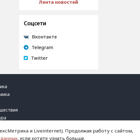
Лента новостей
Соцсети
Вконтакте
Telegram
Twitter
ика
мика
ь
шествия
ура
блика
ксМетрика и Liveinternet). Продолжая работу с сайтом,
инал
 данных
, если хотите узнать больше.