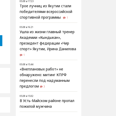
05.08 в 17:23
Трое лучниц из Якутии стали
победителями всероссийской
спортивной программы
1
05.08 в 16:21
Ушла из жизни главный тренер
Академии «Кындыкан»,
президент федерации «Чир
спорт» Якутии, Ирина Данилова
1
05.08 в 15:44
«Внеплановых работ» не
обнаружено: митинг КПРФ
перенесли под надуманным
предлогом
3
05.08 в 15:02
В Усть-Майском районе пропал
пожилой мужчина