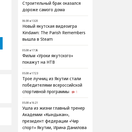
Строительный брак оказался
дороже самого дома
06.08 в 13:20
Новый якутская видеоигра
Kindawn: The Parish Remembers
вышла в Steam
05.08 в 17:36
Фильм «Уроки якутского»
покажут на НТВ
05.08 в 17:23
Трое лучниц из Якутии стали
победителями всероссийской
спортивной программы
1
05.08 в 16:21
Ушла из жизни главный тренер
Академии «Кындыкан»,
президент федерации «Чир
спорт» Якутии, Ирина Данилова