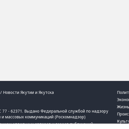
/ Новости Якутии и Якутска
Полит
Эконо
Жизн
 77 - 62371. Выдано Федеральной службой по надзору
Проис
й и массовых коммуникаций (Роскомнадзор)
Культ
ением отдельных авторов и героев публикаций.
Респу