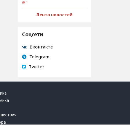
1
Лента новостей
Соцсети
Вконтакте
Telegram
Twitter
ика
мика
ь
шествия
ура
блика