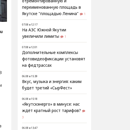
отремонтированную и
переименованную площадь в
Якутске "площадью Ленина"
1
07.08 в 12:17
На АЗС Южной Якутии
ru
увеличили лимиты
1
07.08 в 12:01
Дополнительные комплексы
фотовидеофиксации установят
на федтрассах
В
06.08 в 15:39
Вкус, музыка и энергия: каким
и
будет третий «СырФест»
06.08 в 15:18
«Якутскэнерго» в минусе: нас
ждёт кратный рост тарифов?
3
в
06.08 в 13:47