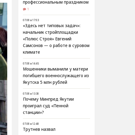
профессиональным праздником
1
07.08 в 17:03
«Здесь нет типовых задач»:
начальник стройплощадки
«Полюс Строя» Евгений
Самсонов — о работе в суровом
климате
07.08 в 14:45
Мошенники выманили у матери
погибшего военнослужащего из
Якутска 5 млн рублей
07.08 в 13:30
Почему Минпред Якутии
проиграл суд «Пенной
станции»?
07.08 в 12:48
Трутнев назвал