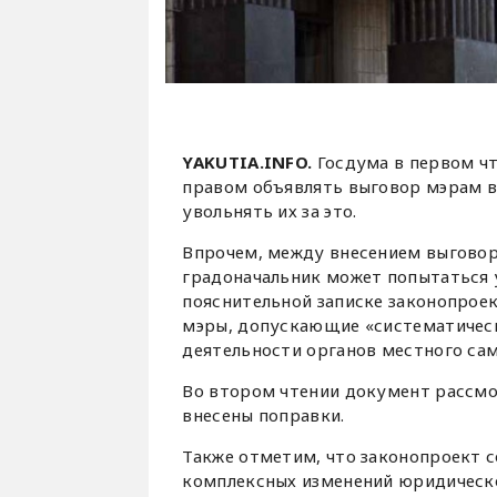
YAKUTIA.INFO.
Госдума в первом ч
правом объявлять выговор мэрам в
увольнять их за это.
Впрочем, между внесением выговора
градоначальник может попытаться 
пояснительной записке законопроек
мэры, допускающие «систематическ
деятельности органов местного са
Во втором чтении документ рассмот
внесены поправки.
Также отметим, что законопроект 
комплексных изменений юридическо