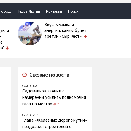
Город
Недра Якутии
Контакты
Поиск
Вкус, музыка и
ую и
энергия: каким будет
ю
третий «СырФест»
ке
а"
Свежие новости
07.08 в 18:00
Садовников заявил о
намерении усилить полномочия
глав на местах
2
07.08 в 17:37
Глава «Железных дорог Якутии»
поздравил строителей с