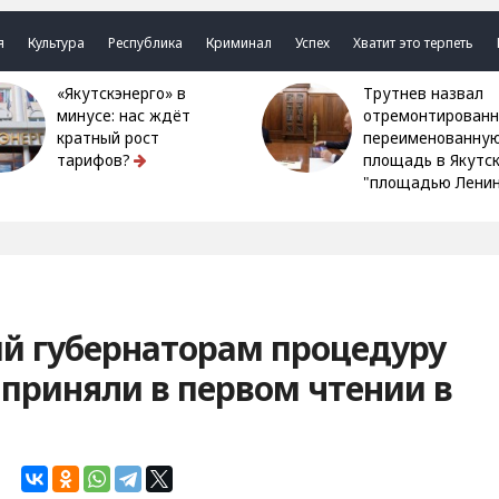
я
Культура
Республика
Криминал
Успех
Хватит это терпеть
«Якутскэнерго» в
Трутнев назвал
минусе: нас ждёт
отремонтированн
кратный рост
переименованну
тарифов?
площадь в Якутс
"площадью Ленин
ий губернаторам процедуру
 приняли в первом чтении в