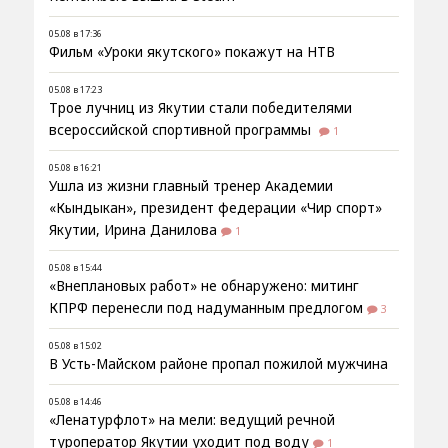
05.08 в 17:36
Фильм «Уроки якутского» покажут на НТВ
05.08 в 17:23
Трое лучниц из Якутии стали победителями
всероссийской спортивной программы
1
05.08 в 16:21
Ушла из жизни главный тренер Академии
«Кындыкан», президент федерации «Чир спорт»
Якутии, Ирина Данилова
1
05.08 в 15:44
«Внеплановых работ» не обнаружено: митинг
КПРФ перенесли под надуманным предлогом
3
05.08 в 15:02
В Усть-Майском районе пропал пожилой мужчина
05.08 в 14:46
«Ленатурфлот» на мели: ведущий речной
туроператор Якутии уходит под воду
1