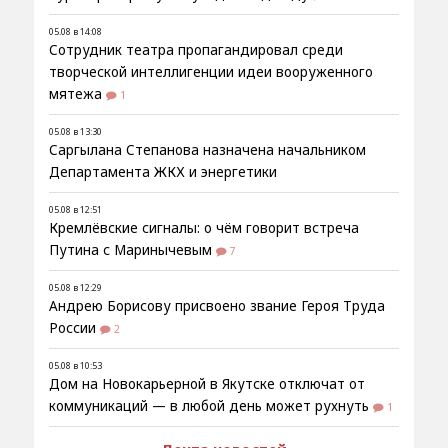
05.08 в 14:08
Сотрудник театра пропагандировал среди
творческой интеллигенции идеи вооруженного
мятежа
1
05.08 в 13:30
Саргылана Степанова назначена начальником
Департамента ЖКХ и энергетики
05.08 в 12:51
Кремлёвские сигналы: о чём говорит встреча
Путина с Маринычевым
7
05.08 в 12:29
Андрею Борисову присвоено звание Героя Труда
России
2
05.08 в 10:53
Дом на Новокарьерной в Якутске отключат от
коммуникаций — в любой день может рухнуть
1