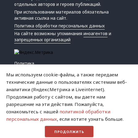
отдельных авторов и героев публикаций.
При использовании материалов обязательна
активная ссылка на сайт.
Политика обработки персональных данных
На сайте возможны упоминания
иноагентов
и
запрещенных организаций
Политика
Экономика
Мы используем cookie-файлы, а также передаем
Жизнь
технические данные о пользователях системам веб-
Происшествия
аналитики (ЯндексМетрика и Liveinternet).
Культура
Продолжая работу с сайтом, вы даете нам
Республика
разрешение на эти действия. Пожалуйста,
Криминал
ознакомьтесь с нашей
политикой обработки
Успех
персональных данных
, если хотите узнать больше.
Хватит это терпеть
ПРОДОЛЖИТЬ
Город