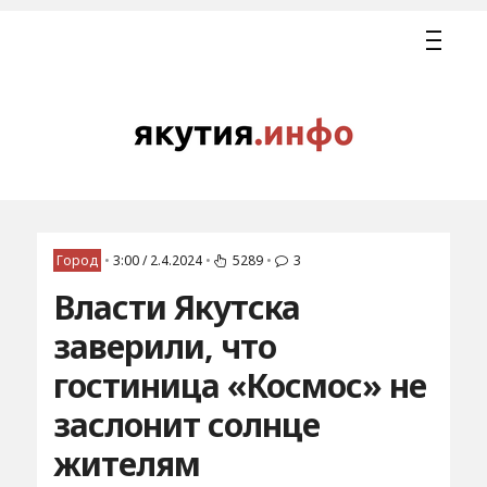
Город
•
3:00 / 2.4.2024
•
5289
•
3
Власти Якутска
заверили, что
гостиница «Космос» не
заслонит солнце
жителям