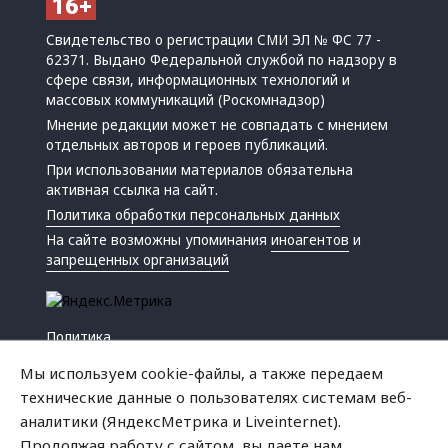
Свидетельство о регистрации СМИ ЭЛ № ФС 77 -
62371. Выдано Федеральной службой по надзору в
сфере связи, информационных технологий и
массовых коммуникаций (Роскомнадзор)
Мнение редакции может не совпадать с мнением
отдельных авторов и героев публикаций.
При использовании материалов обязательна
активная ссылка на сайт.
Политика обработки персональных данных
На сайте возможны упоминания
иноагентов
и
запрещенных организаций
Политика
Экономика
Мы используем cookie-файлы, а также передаем
Жизнь
технические данные о пользователях системам веб-
Происшествия
аналитики (ЯндексМетрика и Liveinternet).
Культура
Продолжая работу с сайтом, вы даете нам