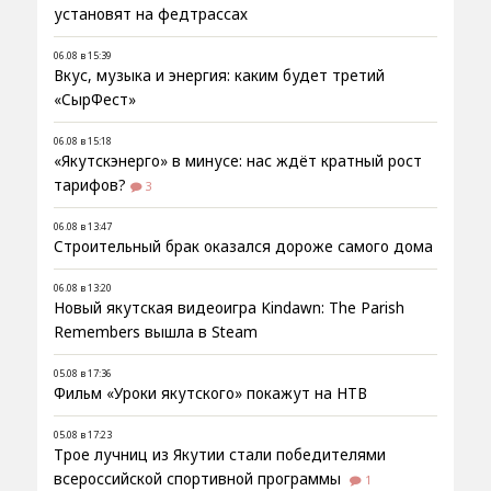
установят на федтрассах
06.08 в 15:39
Вкус, музыка и энергия: каким будет третий
«СырФест»
06.08 в 15:18
«Якутскэнерго» в минусе: нас ждёт кратный рост
тарифов?
3
06.08 в 13:47
Строительный брак оказался дороже самого дома
06.08 в 13:20
Новый якутская видеоигра Kindawn: The Parish
Remembers вышла в Steam
05.08 в 17:36
Фильм «Уроки якутского» покажут на НТВ
05.08 в 17:23
Трое лучниц из Якутии стали победителями
всероссийской спортивной программы
1