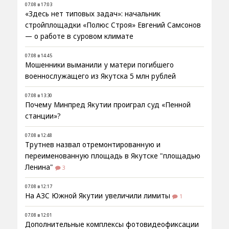
07.08 в 17:03
«Здесь нет типовых задач»: начальник
стройплощадки «Полюс Строя» Евгений Самсонов
— о работе в суровом климате
07.08 в 14:45
Мошенники выманили у матери погибшего
военнослужащего из Якутска 5 млн рублей
07.08 в 13:30
Почему Минпред Якутии проиграл суд «Пенной
станции»?
07.08 в 12:48
Трутнев назвал отремонтированную и
переименованную площадь в Якутске "площадью
Ленина"
3
07.08 в 12:17
На АЗС Южной Якутии увеличили лимиты
1
07.08 в 12:01
Дополнительные комплексы фотовидеофиксации