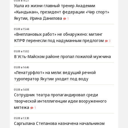
05.08 в 16:21
Ушла из жизни главный тренер Академии
«Кындыкан», президент федерации «Чир спорт»
Якутии, Ирина Данилова
1
05.08 в 15:44
«Внеплановых работ» не обнаружено: митинг
КПРФ перенесли под надуманным предлогом
3
05.08 в 15:02
В Усть-Майском районе пропал пожилой мужчина
05.08 в 14:46
«Ленатурфлот» на мели: ведущий речной
туроператор Якутии уходит под воду
05.08 в 14:08
Сотрудник театра пропагандировал среди
творческой интеллигенции идеи вооруженного
мятежа
1
05.08 в 13:30
Саргылана Степанова назначена начальником