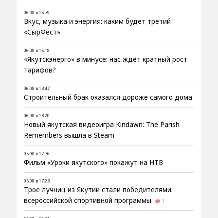
06.08 в 15:39
Вкус, музыка и энергия: каким будет третий
«СырФест»
06.08 в 15:18
«Якутскэнерго» в минусе: нас ждёт кратный рост
тарифов?
06.08 в 13:47
Строительный брак оказался дороже самого дома
06.08 в 13:20
Новый якутская видеоигра Kindawn: The Parish
Remembers вышла в Steam
05.08 в 17:36
Фильм «Уроки якутского» покажут на НТВ
05.08 в 17:23
Трое лучниц из Якутии стали победителями
всероссийской спортивной программы
1