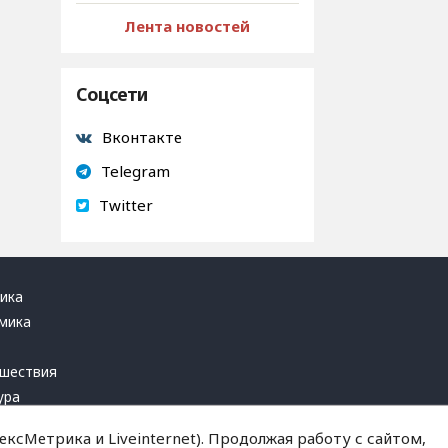
Лента новостей
Соцсети
Вконтакте
Telegram
Twitter
ика
мика
ь
шествия
ура
блика
ксМетрика и Liveinternet). Продолжая работу с сайтом,
инал