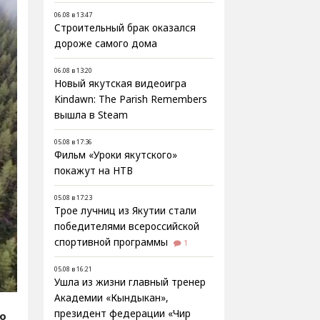
06.08 в 13:47
Строительный брак оказался
дороже самого дома
06.08 в 13:20
Новый якутская видеоигра
Kindawn: The Parish Remembers
вышла в Steam
05.08 в 17:36
Фильм «Уроки якутского»
покажут на НТВ
05.08 в 17:23
Трое лучниц из Якутии стали
победителями всероссийской
спортивной программы
1
05.08 в 16:21
Ушла из жизни главный тренер
Академии «Кындыкан»,
президент федерации «Чир
fo