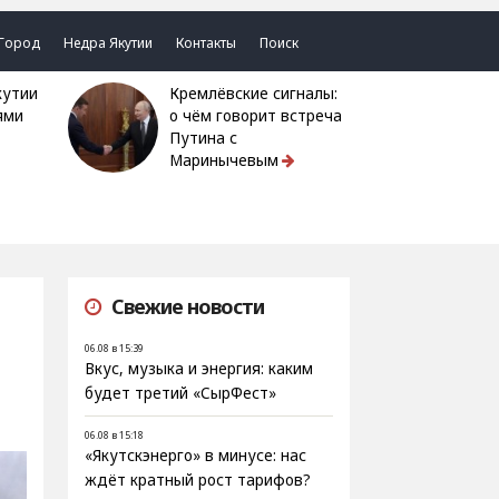
Город
Недра Якутии
Контакты
Поиск
Кремлёвские сигналы:
ями
о чём говорит встреча
Путина с
Маринычевым
Свежие новости
06.08 в 15:39
Вкус, музыка и энергия: каким
будет третий «СырФест»
06.08 в 15:18
«Якутскэнерго» в минусе: нас
ждёт кратный рост тарифов?