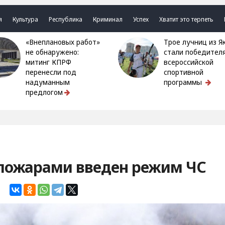
я
Культура
Республика
Криминал
Успех
Хватит это терпеть
«Внеплановых работ»
Трое лучниц из Якутии
не обнаружено:
стали победител
митинг КПРФ
всероссийской
перенесли под
спортивной
надуманным
программы
предлогом
с пожарами введен режим ЧС