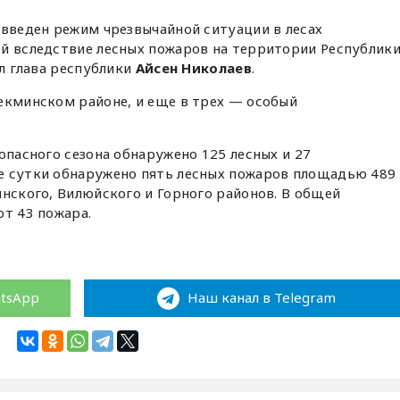
 введен режим чрезвычайной ситуации в лесах
ей вследствие лесных пожаров на территории Республик
ал глава республики
Айсен Николаев
.
екминском районе, и еще в трех — особый
опасного сезона обнаружено 125 лесных и 27
е сутки обнаружено пять лесных пожаров площадью 489
инского, Вилюйского и Горного районов. В общей
ют 43 пожара.
atsApp
Наш канал в Telegram