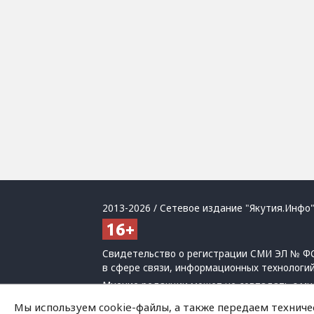
2013-2026 / Сетевое издание "Якутия.Инфо"
Свидетельство о регистрации СМИ ЭЛ № ФС
в сфере связи, информационных технологи
Мнение редакции может не совпадать с мн
При использовании материалов обязательна
Мы используем cookie-файлы, а также передаем техниче