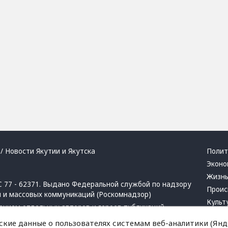
/ Новости Якутии и Якутска
Полит
Эконо
Жизн
 77 - 62371. Выдано Федеральной службой по надзору
Проис
й и массовых коммуникаций (Роскомнадзор)
Культ
ением отдельных авторов и героев публикаций.
Респу
 активная ссылка на сайт.
ские данные о пользователях системам веб-аналитики (Янде
Крим