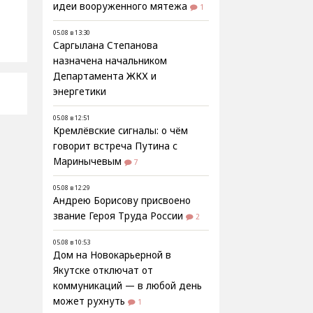
идеи вооруженного мятежа
1
05.08 в 13:30
Саргылана Степанова
назначена начальником
Департамента ЖКХ и
энергетики
05.08 в 12:51
Кремлёвские сигналы: о чём
говорит встреча Путина с
Маринычевым
7
05.08 в 12:29
Андрею Борисову присвоено
звание Героя Труда России
2
05.08 в 10:53
Дом на Новокарьерной в
Якутске отключат от
коммуникаций — в любой день
может рухнуть
1