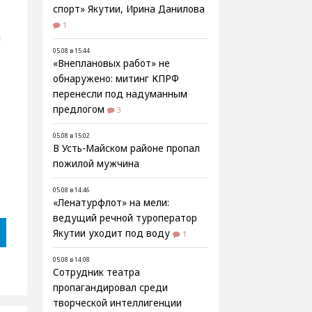
спорт» Якутии, Ирина Данилова
1
и
05.08 в 15:44
«Внеплановых работ» не
обнаружено: митинг КПРФ
перенесли под надуманным
предлогом
3
05.08 в 15:02
В Усть-Майском районе пропал
пожилой мужчина
05.08 в 14:46
«Ленатурфлот» на мели:
ведущий речной туроператор
Якутии уходит под воду
1
05.08 в 14:08
Сотрудник театра
пропагандировал среди
творческой интеллигенции