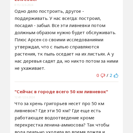
8:15 / 22.6.2024
Одно дело построить, другое -
поддерживать. У нас всегда: построил,
посадил - забыл. Все эти ливневки потом
должным образом нужно будет обслуживать.
Плюс Арсен со своими исследованиями
утверждал, что с пылью справляются
растения, тк пыль оседает на их листьях. А у
нас деревья садят да, но никто потом за ними
не ухаживает.
0
/
2
"Сейчас в городе всего 50 км ливневок"
12:40 / 22.6.2024
Что за хрень григорьев несет про 50 км
ливневок? Где эти 50 км? Где еще есть
работающее водоотведение кроме
перекрестка ленина-аммосова? Так чтобы
вода реально уходила во время дождя и