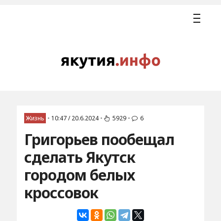
Жизнь
•
10:47 / 20.6.2024
•
5929
•
6
Григорьев пообещал
сделать Якутск
городом белых
кроссовок