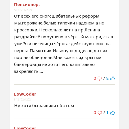
Пенсионер.
5:07 / 21.6.2024
От всех его сногсшибательных реформ
мы,горожане,белые тапочки наденем,а не
кроссовки. Несколько лет на пр.Ленина
раздрай:всё порушено к чёрт- й матери, стал
уже.Эти виселицы чёрные действуют мне на
нервы. Памятник Ильичу недоделан,до сих
пор не облицован.Мне кажется,скрытые
бандеровцы не хотят его капитально
закреплять.....
0
/
8
LowCoder
8:12 / 22.6.2024
Ну хотя бы заявили об этом
0
/
1
LowCoder