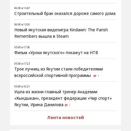
06.08 в 13:47
Строительный брак оказался дороже самого дома
06.08 в 13:20
Новый якутская видеоигра Kindawn: The Parish
Remembers вышла в Steam
05.08 в 17:36
Фильм «Уроки якутского» покажут на НТВ
05.08 в 17:23
Трое лучниц из Якутии стали победителями
всероссийской спортивной программы
1
05.08 в 16:21
Ушла из жизни главный тренер Академии
«Кындыкан», президент федерации «Чир спорт»
Якутии, Ирина Данилова
1
Лента новостей