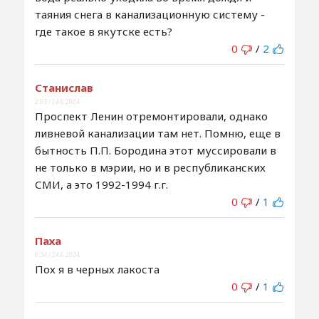
таяния снега в канализационную систему -
где такое в якутске есть?
0
/
2
Станислав
2:03 / 24.6.2024
Проспект Ленин отремонтировали, однако
ливневой канализации там нет. Помню, еще в
бытность П.П. Бородина этот муссировали в
не только в мэрии, но и в республиканских
СМИ, а это 1992-1994 г.г.
0
/
1
Паха
8:34 / 24.6.2024
Пох я в черных лакоста
0
/
1