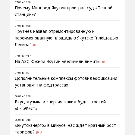
07.08 в 13:30
Почему Минпред Якутии проиграл суд «Пенной
станции»?
07.08 в 12:48
Трутнев назвал отремонтированную и
переименованную площадь в Якутске "площадью
Ленина"
1
07.08 в 12:17
На АЗС Южной Якутии увеличили лимиты
1
07.08 в 12:01
Дополнительные комплексы фотовидеофиксации
установят на федтрассах
06.08 в 15:39
Вкус, музыка и энергия: каким будет третий
«СырФест»
06.08 в 15:18
«Якутскэнерго» в минусе: нас ждёт кратный рост
тарифов?
3