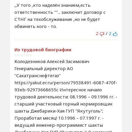
,,У того ,кто наделён знанием,есть
ответственность ""... заключит договор с
СТНГ на техобслуживание ,но не будет
обвинять кого - то.
2
/
2
Из трудовой биографии
3:18 / 8.7.2024
Колодезников Алексей Засимович
Генеральный директор АО
"Сахатранснефтегаз"
https://yakut.er.ru/person/79538491-6087-470f-
93eb-92973668655c Интересное начало
трудовой деятельности: 08.1996 – 09.1996 гг. -
старший участковый горный нормировщик
шахты Джебарики-Хая ГУП "Якутуголь";
Проработал месяц! 10.1996 – 07.1997 г. -
ведущий инженер-программист шахты