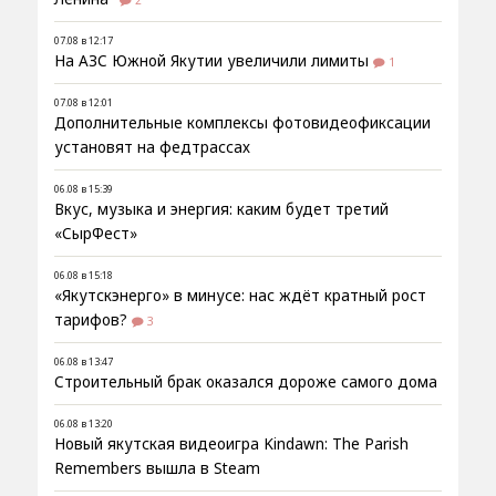
2
07.08 в 12:17
На АЗС Южной Якутии увеличили лимиты
1
07.08 в 12:01
Дополнительные комплексы фотовидеофиксации
установят на федтрассах
06.08 в 15:39
Вкус, музыка и энергия: каким будет третий
«СырФест»
06.08 в 15:18
«Якутскэнерго» в минусе: нас ждёт кратный рост
тарифов?
3
06.08 в 13:47
Строительный брак оказался дороже самого дома
06.08 в 13:20
Новый якутская видеоигра Kindawn: The Parish
Remembers вышла в Steam