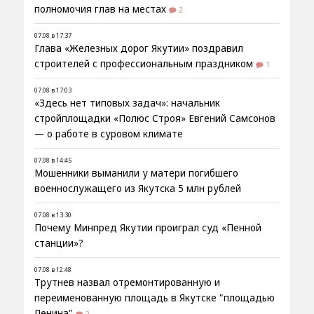
полномочия глав на местах
2
07.08 в 17:37
Глава «Железных дорог Якутии» поздравил
строителей с профессиональным праздником
1
07.08 в 17:03
«Здесь нет типовых задач»: начальник
стройплощадки «Полюс Строя» Евгений Самсонов
— о работе в суровом климате
07.08 в 14:45
Мошенники выманили у матери погибшего
военнослужащего из Якутска 5 млн рублей
07.08 в 13:30
Почему Минпред Якутии проиграл суд «Пенной
станции»?
07.08 в 12:48
Трутнев назвал отремонтированную и
переименованную площадь в Якутске "площадью
Ленина"