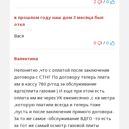
2
/
0
в прошлом году наш дом 3 месяца был
откл
16:26 / 5.7.2024
Вася
0
/
0
Валентина
7:29 / 6.7.2024
Непонятно ,что с оплатой после заключения
договора с СТНГ По договору теперь плата
им в кассу 780 р/год за обслуживание
вдго(плита газовая ) И еще при этом есть
оплата им же через УК ежемесячно ,с кв метра
,которую платили всегда и теперь тоже
,пусть и после заключения прямого договора .
За то же самое -обслуживание ВДГО -то есть
за тот же самый осмотр газовой плиты