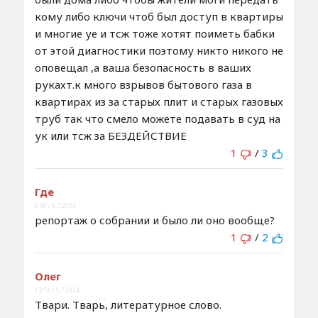
кому либо ключи чтоб был доступ в квартиры
и многие уе и тсж тоже хотят поиметь бабки
от этой диагностики поэтому никто никого не
оповещал ,а ваша безопасность в ваших
рукахт.к много взрывов бытового газа в
квартирах из за старых плит и старых газовых
труб так что смело можете подавать в суд на
ук или тсж за БЕЗДЕЙСТВИЕ
1
/
3
Где
6:59 / 5.7.2024
репортаж о собрании и было ли оно вообще?
1
/
2
Олег
13:14 / 5.7.2024
Твари. Тварь, литературное слово.