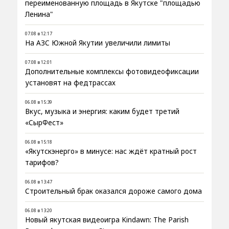
переименованную площадь в Якутске "площадью
Ленина"
07.08 в 12:17
На АЗС Южной Якутии увеличили лимиты
07.08 в 12:01
Дополнительные комплексы фотовидеофиксации
установят на федтрассах
06.08 в 15:39
Вкус, музыка и энергия: каким будет третий
«СырФест»
06.08 в 15:18
«Якутскэнерго» в минусе: нас ждёт кратный рост
тарифов?
06.08 в 13:47
Строительный брак оказался дороже самого дома
06.08 в 13:20
Новый якутская видеоигра Kindawn: The Parish