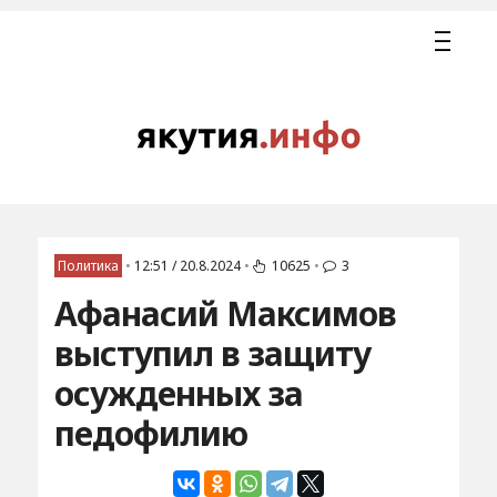
Политика
•
12:51 / 20.8.2024
•
10625
•
3
Афанасий Максимов
выступил в защиту
осужденных за
педофилию