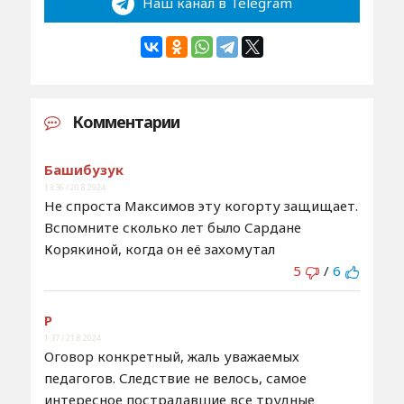
Наш канал в Telegram
Комментарии
Башибузук
13:36 / 20.8.2024
Не спроста Максимов эту когорту защищает.
Вспомните сколько лет было Сардане
Корякиной, когда он её захомутал
5
/
6
Р
1:37 / 21.8.2024
Оговор конкретный, жаль уважаемых
педагогов. Следствие не велось, самое
интересное пострадавшие все трудные