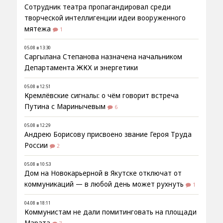
Сотрудник театра пропагандировал среди
творческой интеллигенции идеи вооруженного
мятежа
1
05.08 в 13:30
Саргылана Степанова назначена начальником
Департамента ЖКХ и энергетики
05.08 в 12:51
Кремлёвские сигналы: о чём говорит встреча
Путина с Маринычевым
6
05.08 в 12:29
Андрею Борисову присвоено звание Героя Труда
России
2
05.08 в 10:53
Дом на Новокарьерной в Якутске отключат от
коммуникаций — в любой день может рухнуть
1
04.08 в 18:11
Коммунистам не дали помитинговать на площади
Марата