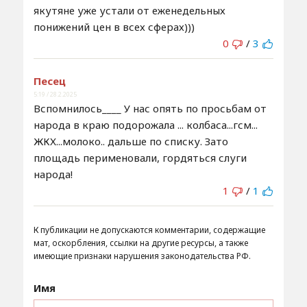
якутяне уже устали от еженедельных
понижений цен в всех сферах)))
0
/
3
Песец
5:19 / 28.2.2025
Вспомнилось____ У нас опять по просьбам от
народа в краю подорожала ... колбаса...гсм...
ЖКХ...молоко.. дальше по списку. Зато
площадь перименовали, гордяться слуги
народа!
1
/
1
К публикации не допускаются комментарии, содержащие
мат, оскорбления, ссылки на другие ресурсы, а также
имеющие признаки нарушения законодательства РФ.
Имя