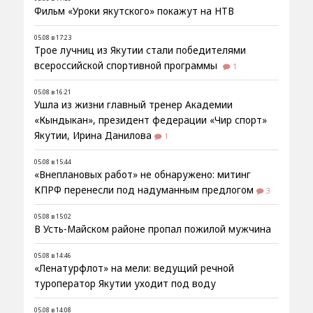
Фильм «Уроки якутского» покажут на НТВ
05.08 в 17:23
Трое лучниц из Якутии стали победителями
всероссийской спортивной программы
1
05.08 в 16:21
Ушла из жизни главный тренер Академии
«Кындыкан», президент федерации «Чир спорт»
Якутии, Ирина Данилова
1
05.08 в 15:44
«Внеплановых работ» не обнаружено: митинг
КПРФ перенесли под надуманным предлогом
3
05.08 в 15:02
В Усть-Майском районе пропал пожилой мужчина
05.08 в 14:46
«Ленатурфлот» на мели: ведущий речной
туроператор Якутии уходит под воду
05.08 в 14:08