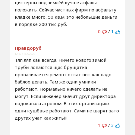
цистерны под землёй лучше асфальт
положить. Сейчас частных фирм по асфальту
кладке много, 50 кв.м. это небольшие деньги
в порядке 200 тыс.руб.
0
/
1
Правдоруб
12:32 / 14.5.2025
Тяп ляп как всегда. Ничего нового зимой
трубы лопаются щас брущатка
проваливается.ремонт откат вот как надо
баблоо делать. Там же одни умники
работают. Нормально ничего сделать не
могут. Если инженер значит друг директора
водоканала агроном. В этих организациях
одни кушëвые работают. Сами не шарят зато
других учат как жить!!!
1
/
3