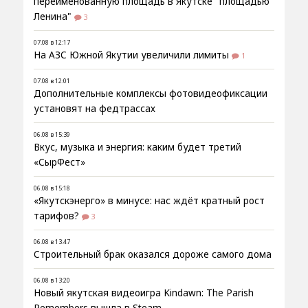
переименованную площадь в Якутске "площадью
Ленина"
3
07.08 в 12:17
На АЗС Южной Якутии увеличили лимиты
1
07.08 в 12:01
Дополнительные комплексы фотовидеофиксации
установят на федтрассах
06.08 в 15:39
Вкус, музыка и энергия: каким будет третий
«СырФест»
06.08 в 15:18
«Якутскэнерго» в минусе: нас ждёт кратный рост
тарифов?
3
06.08 в 13:47
Строительный брак оказался дороже самого дома
06.08 в 13:20
Новый якутская видеоигра Kindawn: The Parish