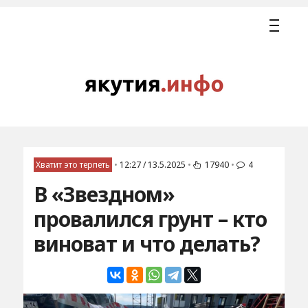
Хватит это терпеть
•
12:27 / 13.5.2025
•
17940
•
4
В «Звездном»
провалился грунт – кто
виноват и что делать?