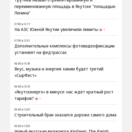
Трутнев назвал отремонтированную и
переименованную площадь в Якутске "площадью
Ленина"
07.08 в 12:17
На АЗС Южной Якутии увеличили лимиты
1
07.08 в 12:01
Дополнительные комплексы фотовидеофиксации
установят на федтрассах
06.08 в 15:39
Вкус, музыка и энергия: каким будет третий
«СырФест»
06.08 в 15:18
«Якутскэнерго» в минусе: нас ждёт кратный рост
тарифов?
1
06.08 в 13:47
Строительный брак оказался дороже самого дома
06.08 в 13:20
Новый якутская видеоигра Kindawn: The Parish