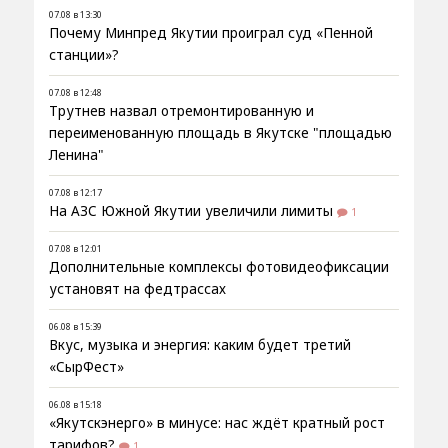
07.08 в 13:30
Почему Минпред Якутии проиграл суд «Пенной
станции»?
07.08 в 12:48
Трутнев назвал отремонтированную и
переименованную площадь в Якутске "площадью
Ленина"
07.08 в 12:17
На АЗС Южной Якутии увеличили лимиты
1
07.08 в 12:01
Дополнительные комплексы фотовидеофиксации
установят на федтрассах
06.08 в 15:39
Вкус, музыка и энергия: каким будет третий
«СырФест»
06.08 в 15:18
«Якутскэнерго» в минусе: нас ждёт кратный рост
тарифов?
1