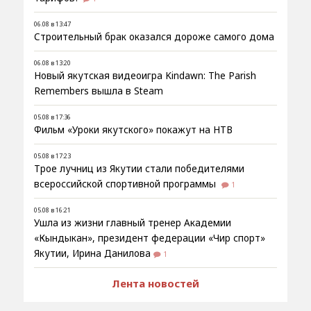
06.08 в 13:47
Строительный брак оказался дороже самого дома
06.08 в 13:20
Новый якутская видеоигра Kindawn: The Parish
Remembers вышла в Steam
05.08 в 17:36
Фильм «Уроки якутского» покажут на НТВ
05.08 в 17:23
Трое лучниц из Якутии стали победителями
всероссийской спортивной программы
1
05.08 в 16:21
Ушла из жизни главный тренер Академии
«Кындыкан», президент федерации «Чир спорт»
Якутии, Ирина Данилова
1
Лента новостей