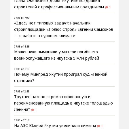
Глава «Железных дорог Якутии» поздравил
строителей с профессиональным праздником
1
07.08 в 17:03
«Здесь нет типовых задач»: начальник
стройплощадки «Полюс Строя» Евгений Самсонов
— о работе в суровом климате
07.08 в 14:45
Мошенники выманили у матери погибшего
военнослужащего из Якутска 5 млн рублей
07.08 в 13:30
Почему Минпред Якутии проиграл суд «Пенной
станции»?
07.08 в 12:48
Трутнев назвал отремонтированную и
переименованную площадь в Якутске "площадью
Ленина"
1
07.08 в 12:17
На АЗС Южной Якутии увеличили лимиты
1