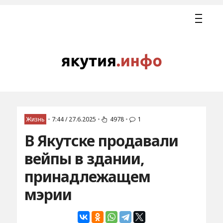
Жизнь
•
7:44 / 27.6.2025
•
4978
•
1
В Якутске продавали
вейпы в здании,
принадлежащем
мэрии