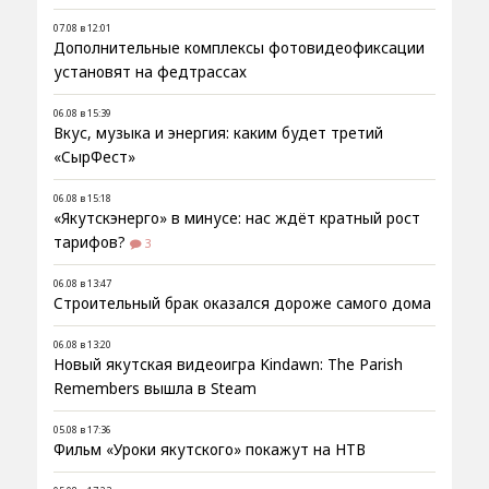
07.08 в 12:01
Дополнительные комплексы фотовидеофиксации
установят на федтрассах
06.08 в 15:39
Вкус, музыка и энергия: каким будет третий
«СырФест»
06.08 в 15:18
«Якутскэнерго» в минусе: нас ждёт кратный рост
тарифов?
3
06.08 в 13:47
Строительный брак оказался дороже самого дома
06.08 в 13:20
Новый якутская видеоигра Kindawn: The Parish
Remembers вышла в Steam
05.08 в 17:36
Фильм «Уроки якутского» покажут на НТВ