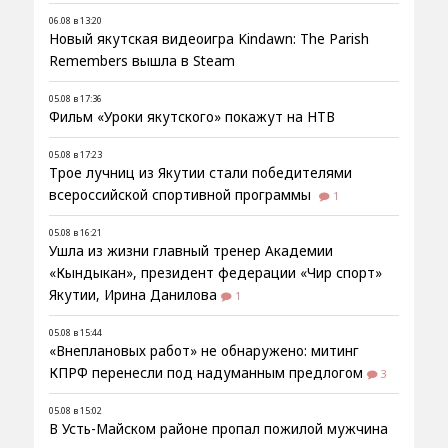
06.08 в 13:20
Новый якутская видеоигра Kindawn: The Parish
Remembers вышла в Steam
05.08 в 17:36
Фильм «Уроки якутского» покажут на НТВ
05.08 в 17:23
Трое лучниц из Якутии стали победителями
всероссийской спортивной программы
1
05.08 в 16:21
Ушла из жизни главный тренер Академии
«Кындыкан», президент федерации «Чир спорт»
Якутии, Ирина Данилова
1
05.08 в 15:44
«Внеплановых работ» не обнаружено: митинг
КПРФ перенесли под надуманным предлогом
3
05.08 в 15:02
В Усть-Майском районе пропал пожилой мужчина