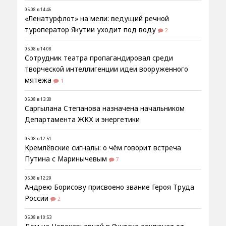
05.08 в 14:46
«Ленатурфлот» на мели: ведущий речной
туроператор Якутии уходит под воду
2
05.08 в 14:08
Сотрудник театра пропагандировал среди
творческой интеллигенции идеи вооруженного
мятежа
1
05.08 в 13:30
Саргылана Степанова назначена начальником
Департамента ЖКХ и энергетики
05.08 в 12:51
Кремлёвские сигналы: о чём говорит встреча
Путина с Маринычевым
7
05.08 в 12:29
Андрею Борисову присвоено звание Героя Труда
России
2
05.08 в 10:53