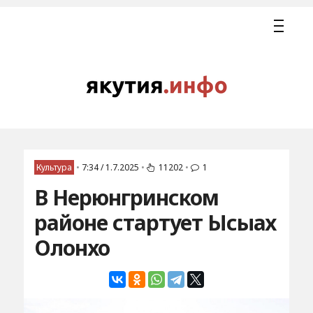
Культура
•
7:34 / 1.7.2025
•
11202
•
1
В Нерюнгринском
районе стартует Ысыах
Олонхо