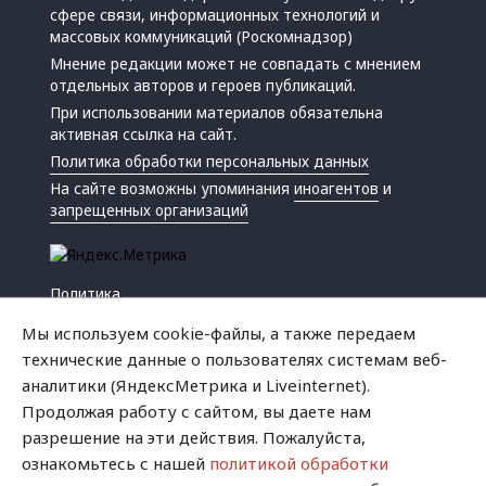
сфере связи, информационных технологий и
массовых коммуникаций (Роскомнадзор)
Мнение редакции может не совпадать с мнением
отдельных авторов и героев публикаций.
При использовании материалов обязательна
активная ссылка на сайт.
Политика обработки персональных данных
На сайте возможны упоминания
иноагентов
и
запрещенных организаций
Политика
Экономика
Мы используем cookie-файлы, а также передаем
Жизнь
технические данные о пользователях системам веб-
Происшествия
аналитики (ЯндексМетрика и Liveinternet).
Культура
Продолжая работу с сайтом, вы даете нам
Республика
разрешение на эти действия. Пожалуйста,
Криминал
ознакомьтесь с нашей
политикой обработки
Успех