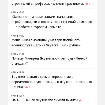
строителей с профессиональным праздником
1
07.08 в 17:03
«Здесь нет типовых задач»: начальник
стройплощадки «Полюс Строя» Евгений Самсонов
— о работе в суровом климате
07.08 в 14:45
Мошенники выманили у матери погибшего
военнослужащего из Якутска 5 млн рублей
07.08 в 13:30
Почему Минпред Якутии проиграл суд «Пенной
станции»?
07.08 в 12:48
Трутнев назвал отремонтированную и
переименованную площадь в Якутске "площадью
Ленина"
3
07.08 в 12:17
На АЗС Южной Якутии увеличили лимиты
1