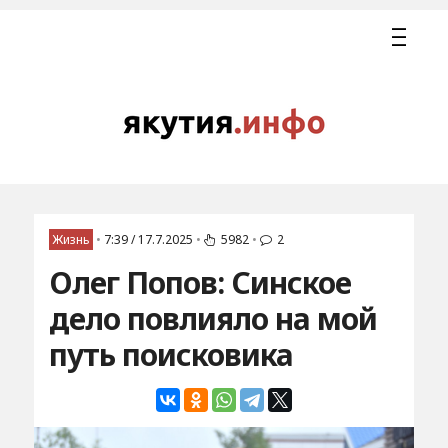
Жизнь
•
7:39 / 17.7.2025
•
5982
•
2
Олег Попов: Синское
дело повлияло на мой
путь поисковика