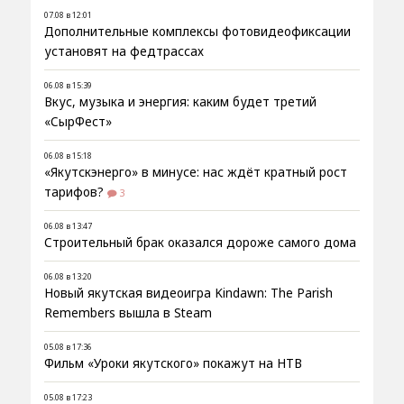
07.08 в 12:01
Дополнительные комплексы фотовидеофиксации
установят на федтрассах
06.08 в 15:39
Вкус, музыка и энергия: каким будет третий
«СырФест»
06.08 в 15:18
«Якутскэнерго» в минусе: нас ждёт кратный рост
тарифов?
3
06.08 в 13:47
Строительный брак оказался дороже самого дома
06.08 в 13:20
Новый якутская видеоигра Kindawn: The Parish
Remembers вышла в Steam
05.08 в 17:36
Фильм «Уроки якутского» покажут на НТВ
05.08 в 17:23