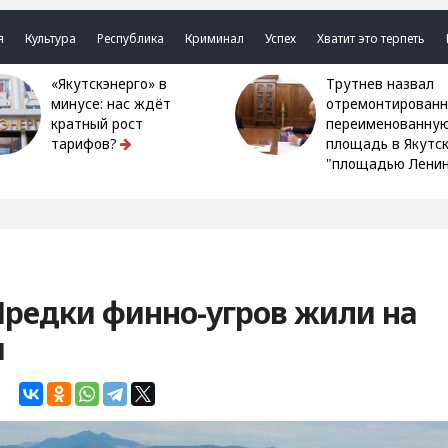
я
Культура
Республика
Криминал
Успех
Хватит это терпеть
«Якутскэнерго» в
Трутнев назвал
минусе: нас ждёт
отремонтированн
кратный рост
переименованну
тарифов?
площадь в Якутс
"площадью Ленин
Предки финно-угров жили на
и