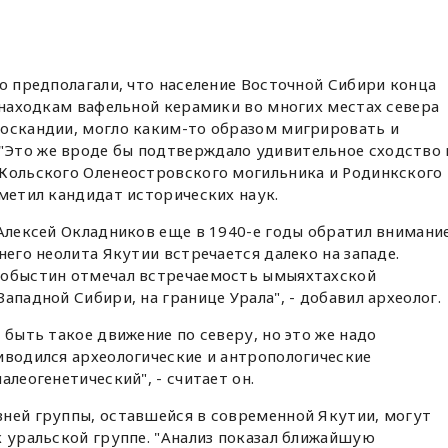
но предполагали, что население Восточной Сибири конца
о находкам вафельной керамики во многих местах севера
носкандии, могло каким-то образом мигрировать и
Это же вроде бы подтверждало удивительное сходство 
 Кольского Оленеостровского могильника и Родинкского
тметил кандидат исторических наук.
 Алексей Окладников еще в 1940-е годы обратил внимани
него неолита Якутии встречается далеко на западе.
лобыстин отмечал встречаемость ымыяхтахской
ападной Сибири, на границе Урала", - добавил археолог.
 быть такое движение по северу, но это же надо
иводился археологические и антропологические
алеогенетический", - считает он.
вней группы, оставшейся в современной Якутии, могут
к уральской группе. "Анализ показал ближайшую