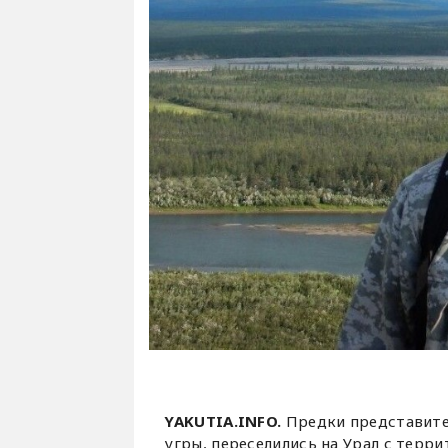
YAKUTIA.INFO.
Предки представите
угры, переселились на Урал с терри