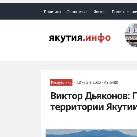
Политика
Экономика
Жизнь
Происшестви
Республика
•
7:37 / 5.8.2025
•
6480
Виктор Дьяконов: 
территории Якути