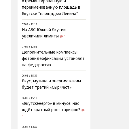
отремонтированную и
переименованную площадь в
Якутске "площадью Ленина"
07.08 в 12:17
На АЗС Южной Якутии
увеличили лимиты
1
07.08 в 12:01
Дополнительные комплексы
фотовидеофиксации установят
на федтрассах
06.08 в 15:39
Вкус, музыка и энергия: каким
будет третий «СырФест»
06.08 в 15:18
«Якутскэнерго» в минусе: нас
ждёт кратный рост тарифов?
1
06.08 в 13:47