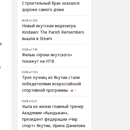
Строительный брак оказался
дороже самого дома
06.08 в 13:20
Новый якутская видеоигра
Kindawn: The Parish Remembers
вышла в Steam
в
05.08 в 17:36
Фильм «Уроки якутского»
покажут на НТВ
е
05.08 в 17:23
Трое лучниц из Якутии стали
победителями всероссийской
спортивной программы
1
05.08 в 16:21
Ушла из жизни главный тренер
Академии «Кындыкан»,
президент федерации «Чир
спорт» Якутии, Ирина Данилова