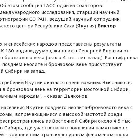
 Об этом сообщил ТАСС один из соавторов
 международного исследования, старший научный
 этнографии СО РАН, ведущий научный сотрудник
ского центра Республики Саха (Якутия)
Виктор
х и енисейских народов представлены результаты
К 180 индивидуумов, живших в Северной Евразии от
до бронзового века (около 4 тыс. лет назад). Расшифровка
в позднем неолите и бронзовом веке присутствует
й Сибири на запад.
огребений Якутии оказался очень важным. Выяснилось,
и в бронзовом веке на территории Восточной Сибири,
зычным народам", - сказал Дьяконов.
 населения Якутии позднего неолита-бронзового века с
сомы, встречающимися с высокой частотой среди
распространились из Восточной Сибири около 4,5 тыс.
ю Сибирь, где участвовали в появлении памятников с
ей - крупнейшим транскультурным феноменом эпохи