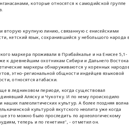
нганасанами, которые относятся к самодийской группе
в.
и вторую крупную линию, связанную с енисейскими
ости, кетский язык, сохранившийся у небольшого народа 
ского маркера проживали в Прибайкалье и на Енисее 5,1-
лиже к древнейшим охотникам Сибири и Дальнего Востока
енетические маркеры обнаруживаются у коренных народо
еутов, этно-региональной общности индейцев языковой
ости, относятся атабаски.
еще в ледниковом периоде, когда существовал
единявший Аляску и Чукотку. И по нему происходило
 наших палеолитических культур. А более поздняя волна
белькачинской культурой якутского неолита уже когда
ьше это можно было проследить по археологическому
диям, теперь и по генетике", - отметил он.