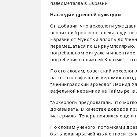
палеометалла в Евразии.
Наследие древней культуры
Он добавил, что археологи уже дав
неолита и бронзового века, судя п
Евразии от Чукотки вплоть до Фен
перемещаться по Циркумполярью. "
погребальном ритуале и инвентаре
погребения на нижней Колыме", - о
По его словам, советский археолог
на то, что вафельная керамика позд
"Ленинградский археолог Леонид Х
вафельной керамики на Таймыре, в З
"Археологи предполагали, что могло
доказывать. В качестве доводов пр
материалы. Теперь появился еще и п
По словам ученого, потомками дре
быть юкагиры, чей язык относится 