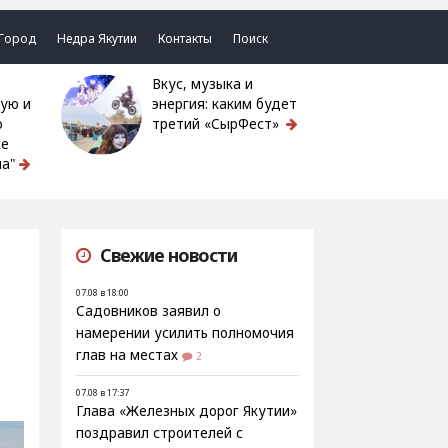
Город
Недра Якутии
Контакты
Поиск
Вкус, музыка и
ую и
энергия: каким будет
ю
третий «СырФест»
ке
а"
Свежие новости
07.08 в 18:00
Садовников заявил о
намерении усилить полномочия
глав на местах
2
07.08 в 17:37
Глава «Железных дорог Якутии»
поздравил строителей с