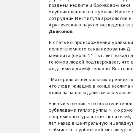
позднем неолите и бронзовом веке.
опубликованного в журнале Nature
сотрудник Института археологии и
Арктического научно-исследователь
Дьяконов
.
В статье о происхождении уральски
полногеномного секвенирования ДН
мезолита (около 11 тыс. лет назад) 
геномов людей подтверждает, что 
ощутимый дрейф генов из Восточно
"Материал из нескольких древних п
что люди, жившие в конце неолита 
ушли на запад и дали начало уралоя
Ученый уточнил, что носители генов
субкладами гаплогруппы N Y-хромо
современных уральских носителей, 
лет назад в Центральную и Западну
сейминско-турбинской металлурги