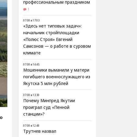
профессиональным праздником
1
07.08 в 17:03
«Здесь нет типовых задач»:
начальник стройплощадки
«Полюс Строя» Евгений
Самсонов — о работе в суровом
климате
07.08 в 14:45
Мошенники выманили у матери
погибшего военнослужащего из
Якутска 5 млн рублей
07.08 в 13:30
Почему Минпред Якутии
проиграл суд «Пенной
станции»?
fo
07.08 в 12:48
-
Трутнев назвал