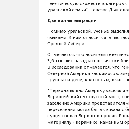
генетическую схожесть юкагиров с 
уральской семьи", - сказал Дьяконо
Две волны миграции
Помимо уральской, ученые выделил
языками. К ним относится, в частн
Средней Сибири.
Отмечается, что носители генетиче
3,6 тыс. лет назад и генетически б
В исследовании отмечается, что г
Северной Америки - эскимосов, ал
группы на-дене, к которым, в частн
"Первоначально Америку заселяли 
Берингийский сухопутный мост, со
заселение Америки представителями
переселений могла быть связана с 
существовал Берингов пролив. Ран
материалу - керамике, каменным ору