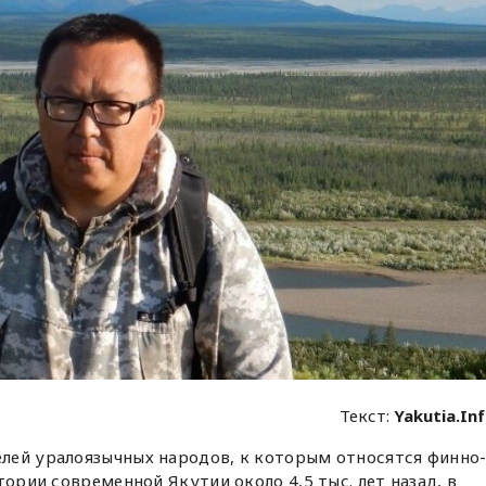
Текст:
Yakutia.In
лей уралоязычных народов, к которым относятся финно
тории современной Якутии около 4,5 тыс. лет назад, в