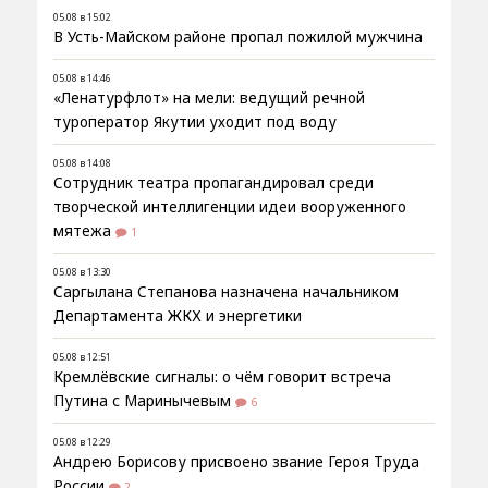
05.08 в 15:02
В Усть-Майском районе пропал пожилой мужчина
05.08 в 14:46
«Ленатурфлот» на мели: ведущий речной
туроператор Якутии уходит под воду
05.08 в 14:08
Сотрудник театра пропагандировал среди
творческой интеллигенции идеи вооруженного
мятежа
1
05.08 в 13:30
Саргылана Степанова назначена начальником
Департамента ЖКХ и энергетики
05.08 в 12:51
Кремлёвские сигналы: о чём говорит встреча
Путина с Маринычевым
6
05.08 в 12:29
Андрею Борисову присвоено звание Героя Труда
России
2