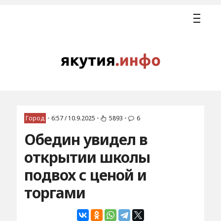
Город
•
6:57 / 10.9.2025
•
5893
•
6
Обедин увидел в
открытии школы
подвох с ценой и
торгами