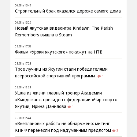
06.08 в 13:47
Строительный брак оказался дороже самого дома
06.08 в 13:20
Новый якутская видеоигра Kindawn: The Parish
Remembers вышла в Steam
05.08 в 17:36
Фильм «Уроки якутского» покажут на НТВ
05.08 в 17:23
Трое лучниц из Якутии стали победителями
всероссийской спортивной программы
1
05.08 в 16:21
Ушла из жизни главный тренер Академии
«Кындыкан», президент федерации «Чир спорт»
Якутии, Ирина Данилова
1
05.08 в 15:44
«Внеплановых работ» не обнаружено: митинг
КПРФ перенесли под надуманным предлогом
3