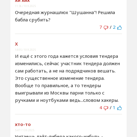
хи хих
11:36 / 10.9.2025
Очередная журнашлюх "Шушанна"! Решила
бабла срубить?
7
/
2
Х
14:05 / 10.9.2025
И ещё с этого года кажется условия тендера
изменились, сейчас участник тендера должен
сам работать, а не на подрядчиков вешать.
Это существенное изменение тендера.
Вообще то правильное, а то тендеры
выигрывали из Москвы парни только с
ручками и ноутбуками ведь...словом хакеры.
4
/
1
хто-то
5:47 / 13.9.2025
Читаешь лайт-либера какого-нибудь -