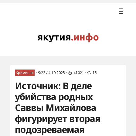
Криминал
•
9:22 / 4.10.2025
•
41021
•
15
Источник: В деле
убийства родных
Саввы Михайлова
фигурирует вторая
подозреваемая