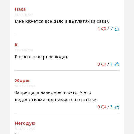
Паха
1:42 / 5.10.2025
Мне кажется все дело в выплатах за савву
4
/
7
К
7:25 / 5.10.2025
В секте наверное ходят.
0
/
1
Жорж
14:10 / 5.10.2025
Запрещала наверное что-то. А это
подростками принимается в штыки.
0
/
3
Негодую
16:14 / 5.10.2025