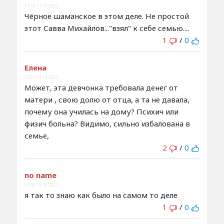
11:19 / 7.10.2025
Чёрное шаманское в этом деле. Не простой
этот Савва Михайлов..."взял" к себе семью....
1
/
0
Елена
13:21 / 8.10.2025
Может, эта девчонка требовала денег от
матери , свою долю от отца, а та не давала,
почему она училась на дому? Психич или
физич больна? Видимо, сильно избалована в
семье,
2
/
0
no name
21:49 / 9.10.2025
я так то знаю как было на самом то деле
1
/
0