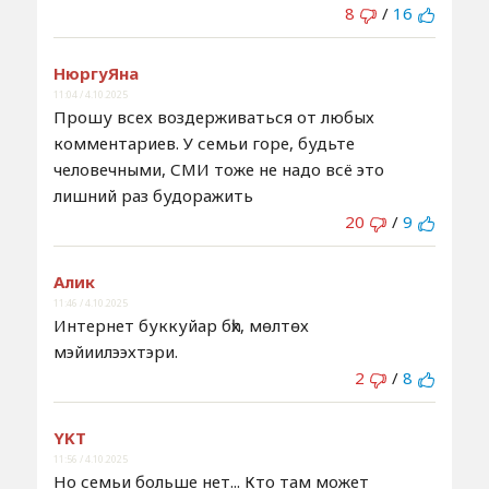
8
/
16
НюргуЯна
11:04 / 4.10.2025
Прошу всех воздерживаться от любых
комментариев. У семьи горе, будьте
человечными, СМИ тоже не надо всё это
лишний раз будоражить
20
/
9
Алик
11:46 / 4.10.2025
Интернет буккуйар бһх, мөлтөх
мэйиилээхтэри.
2
/
8
YKT
11:56 / 4.10.2025
Но семьи больше нет... Кто там может