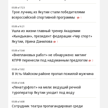
05.08 в 17:23
Трое лучниц из Якутии стали победителями
всероссийской спортивной программы
1
05.08 в 16:21
Ушла из жизни главный тренер Академии
«Кындыкан», президент федерации «Чир спорт»
Якутии, Ирина Данилова
1
05.08 в 15:44
«Внеплановых работ» не обнаружено: митинг
КПРФ перенесли под надуманным предлогом
3
05.08 в 15:02
В Усть-Майском районе пропал пожилой мужчина
05.08 в 14:46
«Ленатурфлот» на мели: ведущий речной
туроператор Якутии уходит под воду
05.08 в 14:08
Сотрудник театра пропагандировал среди