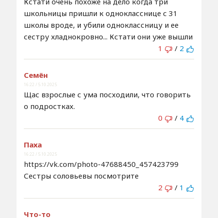
Кстати очень похоже на дело когда три
школьницы пришли к однокласснице с 31
школы вроде, и убили одноклассницу и ее
сестру хладнокровно... Кстати они уже вышли
1
/
2
Семён
16:22 / 5.10.2025
Щас взрослые с ума посходили, что говорить
о подростках.
0
/
4
Паха
16:22 / 5.10.2025
https://vk.com/photo-47688450_457423799
Сестры соловьевы посмотрите
2
/
1
Что-то