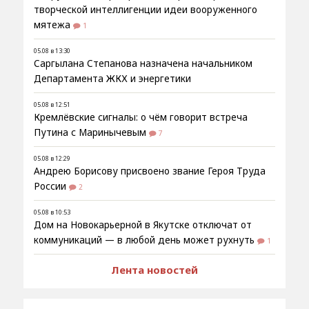
творческой интеллигенции идеи вооруженного
мятежа
1
05.08 в 13:30
Саргылана Степанова назначена начальником
Департамента ЖКХ и энергетики
05.08 в 12:51
Кремлёвские сигналы: о чём говорит встреча
Путина с Маринычевым
7
05.08 в 12:29
Андрею Борисову присвоено звание Героя Труда
России
2
05.08 в 10:53
Дом на Новокарьерной в Якутске отключат от
коммуникаций — в любой день может рухнуть
1
Лента новостей