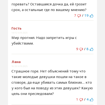
горевать? Оставшаяся дочка да, ей грозит
срок, а остальные где по вашему мнению?
7
/
19
Гость
14:15 / 4.10.2025
Мир прогнил. Надо запретить игры с
убийствами.
9
/
8
Лана
16:33 / 4.10.2025
Страшное горе. Нет объяснений тому что
такие молодые девушки пошли на такое в
сговоре, да еще убивать самых близких… кто
у кого был на поводу из этих девушек? Какую
цель они преследовали?
1
/
4