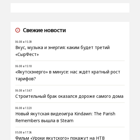
Свежие новости
06.08 в 15:39
Вкус, музыка и энергия: каким будет третий
«СырФест»
06.08 в 15:18
«Якутскэнерго» в минусе: нас ждёт кратный рост
тарифов?
06.08 в 13:47
Строительный брак оказался дороже самого дома
06.08 в 13:20
Новый якутская видеоигра Kindawn: The Parish
Remembers вышла в Steam
05.08 в 17:36
Фильм «Уроки якутского» покажут на НТВ