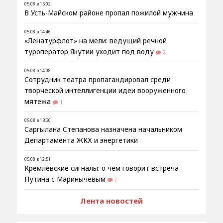
05.08 в 15:02
В Усть-Майском районе пропал пожилой мужчина
05.08 в 14:46
«Ленатурфлот» на мели: ведущий речной
туроператор Якутии уходит под воду
2
05.08 в 14:08
Сотрудник театра пропагандировал среди
творческой интеллигенции идеи вооруженного
мятежа
1
05.08 в 13:30
Саргылана Степанова назначена начальником
Департамента ЖКХ и энергетики
05.08 в 12:51
Кремлёвские сигналы: о чём говорит встреча
Путина с Маринычевым
7
Лента новостей