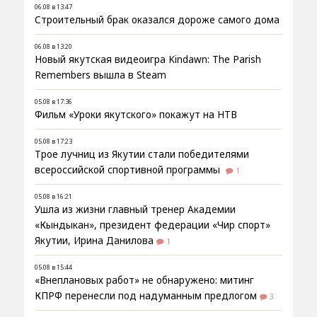
06.08 в 13:47
Строительный брак оказался дороже самого дома
06.08 в 13:20
Новый якутская видеоигра Kindawn: The Parish
Remembers вышла в Steam
05.08 в 17:36
Фильм «Уроки якутского» покажут на НТВ
05.08 в 17:23
Трое лучниц из Якутии стали победителями
всероссийской спортивной программы
1
05.08 в 16:21
Ушла из жизни главный тренер Академии
«Кындыкан», президент федерации «Чир спорт»
Якутии, Ирина Данилова
1
05.08 в 15:44
«Внеплановых работ» не обнаружено: митинг
КПРФ перенесли под надуманным предлогом
3