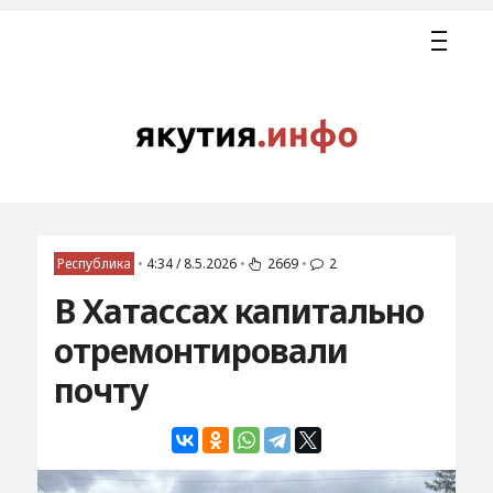
Республика
•
4:34 / 8.5.2026
•
2669
•
2
В Хатассах капитально
отремонтировали
почту