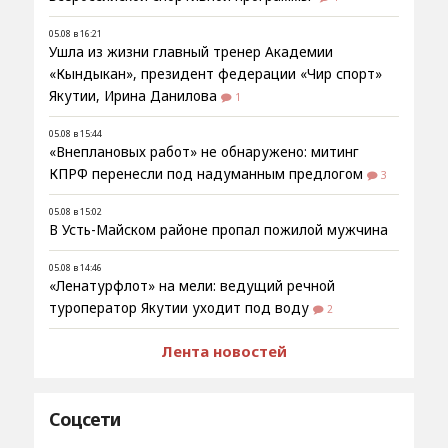
05.08 в 16:21
Ушла из жизни главный тренер Академии
«Кындыкан», президент федерации «Чир спорт»
Якутии, Ирина Данилова
1
05.08 в 15:44
«Внеплановых работ» не обнаружено: митинг
КПРФ перенесли под надуманным предлогом
3
05.08 в 15:02
В Усть-Майском районе пропал пожилой мужчина
05.08 в 14:46
«Ленатурфлот» на мели: ведущий речной
туроператор Якутии уходит под воду
2
Лента новостей
Соцсети