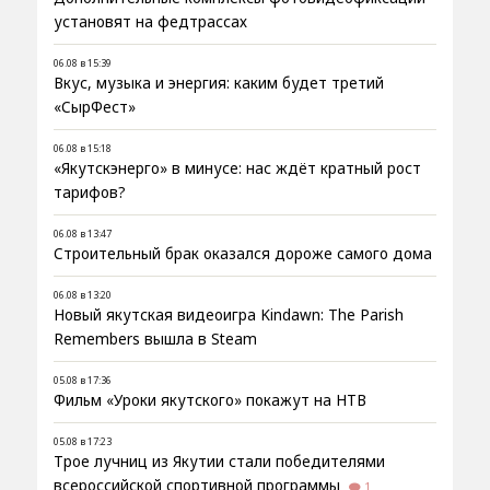
установят на федтрассах
06.08 в 15:39
Вкус, музыка и энергия: каким будет третий
«СырФест»
06.08 в 15:18
«Якутскэнерго» в минусе: нас ждёт кратный рост
тарифов?
06.08 в 13:47
Строительный брак оказался дороже самого дома
06.08 в 13:20
Новый якутская видеоигра Kindawn: The Parish
Remembers вышла в Steam
05.08 в 17:36
Фильм «Уроки якутского» покажут на НТВ
05.08 в 17:23
Трое лучниц из Якутии стали победителями
всероссийской спортивной программы
1