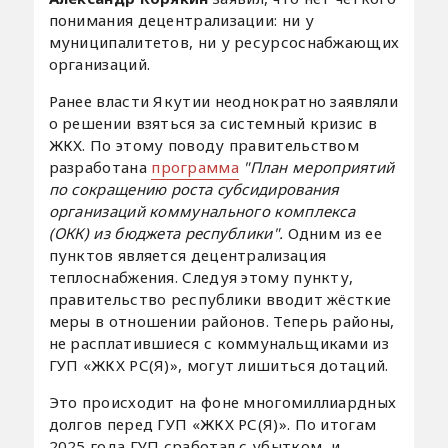
понимания децентрализации: ни у
муниципалитетов, ни у ресурсоснабжающих
организаций.
Ранее власти Якутии неоднократно заявляли
о решении взяться за системный кризис в
ЖКХ. По этому поводу правительством
разработана
программа
"План мероприятий
по сокращению роста субсидирования
организаций коммунального комплекса
(ОКК) из бюджета республики".
Одним из ее
пунктов является децентрализация
теплоснабжения. Следуя этому пункту,
правительство республики вводит жёсткие
меры в отношении районов. Теперь районы,
не расплатившиеся с коммунальщиками из
ГУП «ЖКХ РС(Я)», могут лишиться дотаций.
Это происходит на фоне многомиллиардных
долгов перед ГУП «ЖКХ РС(Я)». По итогам
2025 года ГУП сработал с убытком, и