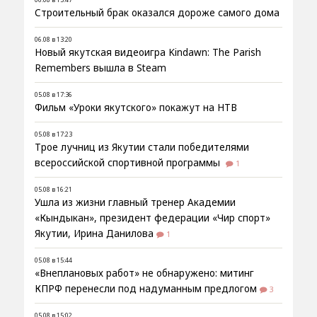
Строительный брак оказался дороже самого дома
06.08 в 13:20
Новый якутская видеоигра Kindawn: The Parish
Remembers вышла в Steam
05.08 в 17:36
Фильм «Уроки якутского» покажут на НТВ
05.08 в 17:23
Трое лучниц из Якутии стали победителями
всероссийской спортивной программы
1
05.08 в 16:21
Ушла из жизни главный тренер Академии
«Кындыкан», президент федерации «Чир спорт»
Якутии, Ирина Данилова
1
05.08 в 15:44
«Внеплановых работ» не обнаружено: митинг
КПРФ перенесли под надуманным предлогом
3
05.08 в 15:02