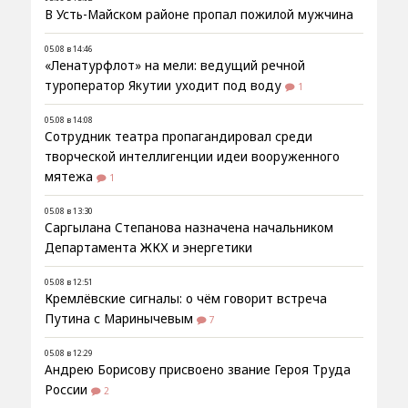
В Усть-Майском районе пропал пожилой мужчина
05.08 в 14:46
«Ленатурфлот» на мели: ведущий речной
туроператор Якутии уходит под воду
1
05.08 в 14:08
Сотрудник театра пропагандировал среди
творческой интеллигенции идеи вооруженного
мятежа
1
05.08 в 13:30
Саргылана Степанова назначена начальником
Департамента ЖКХ и энергетики
05.08 в 12:51
Кремлёвские сигналы: о чём говорит встреча
Путина с Маринычевым
7
05.08 в 12:29
Андрею Борисову присвоено звание Героя Труда
России
2