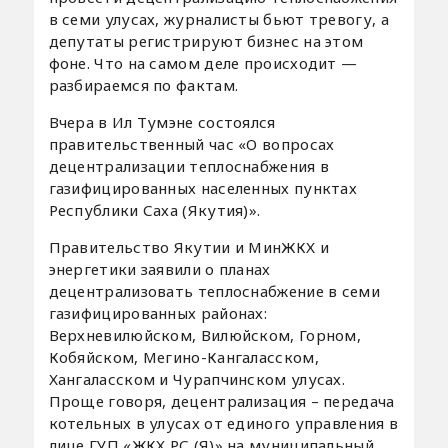
в семи улусах, журналисты бьют тревогу, а
депутаты регистрируют бизнес на этом
фоне. Что на самом деле происходит —
разбираемся по фактам.
Вчера в Ил Тумэне состоялся
правительственный час «О вопросах
децентрализации теплоснабжения в
газифицированных населенных пунктах
Республики Саха (Якутия)».
Правительство Якутии и МинЖКХ и
энергетики заявили о планах
децентрализовать теплоснабжение в семи
газифицированных районах:
Верхневилюйском, Вилюйском, Горном,
Кобяйском, Мегино-Кангаласском,
Хангаласском и Чурапчинском улусах.
Проще говоря, децентрализация – передача
котельных в улусах от единого управления в
лице ГУП «ЖКХ РС (Я)» на муниципальный