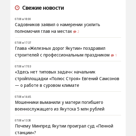
Свежие новости
07.08 в 18:00
Садовников заявил о намерении усилить
полномочия глав на местах
2
07.08 в 17:37
Глава «Железных дорог Якутии» поздравил
строителей с профессиональным праздником
1
07.08 в 17:03
«Здесь нет типовых задач»: начальник
стройплощадки «Полюс Строя» Евгений Самсонов
— о работе в суровом климате
07.08 в 14:45
Мошенники выманили у матери погибшего
военнослужащего из Якутска 5 млн рублей
07.08 в 13:30
Почему Минпред Якутии проиграл суд «Пенной
станции»?