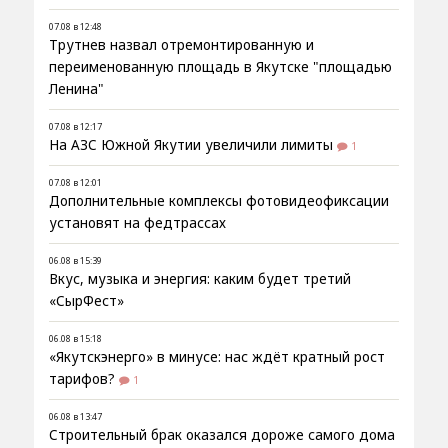
07.08 в 12:48
Трутнев назвал отремонтированную и
переименованную площадь в Якутске "площадью
Ленина"
07.08 в 12:17
На АЗС Южной Якутии увеличили лимиты
1
07.08 в 12:01
Дополнительные комплексы фотовидеофиксации
установят на федтрассах
06.08 в 15:39
Вкус, музыка и энергия: каким будет третий
«СырФест»
06.08 в 15:18
«Якутскэнерго» в минусе: нас ждёт кратный рост
тарифов?
1
06.08 в 13:47
Строительный брак оказался дороже самого дома