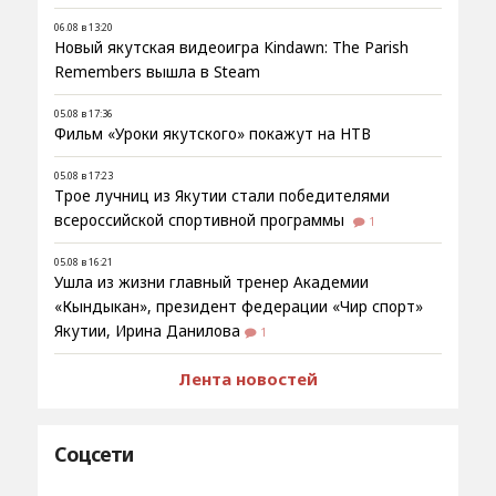
06.08 в 13:20
Новый якутская видеоигра Kindawn: The Parish
Remembers вышла в Steam
05.08 в 17:36
Фильм «Уроки якутского» покажут на НТВ
05.08 в 17:23
Трое лучниц из Якутии стали победителями
всероссийской спортивной программы
1
05.08 в 16:21
Ушла из жизни главный тренер Академии
«Кындыкан», президент федерации «Чир спорт»
Якутии, Ирина Данилова
1
Лента новостей
Соцсети