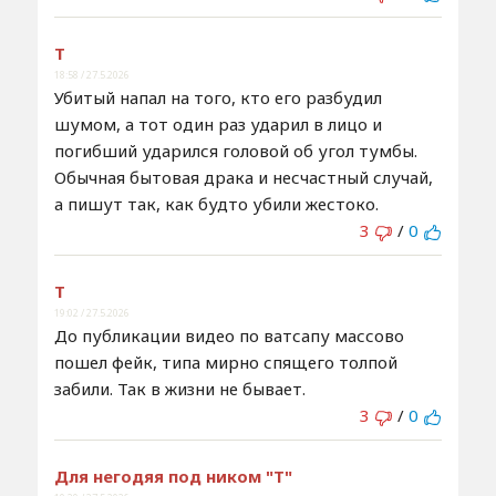
Т
18:58 / 27.5.2026
Убитый напал на того, кто его разбудил
шумом, а тот один раз ударил в лицо и
погибший ударился головой об угол тумбы.
Обычная бытовая драка и несчастный случай,
а пишут так, как будто убили жестоко.
3
/
0
Т
19:02 / 27.5.2026
До публикации видео по ватсапу массово
пошел фейк, типа мирно спящего толпой
забили. Так в жизни не бывает.
3
/
0
Для негодяя под ником "Т"