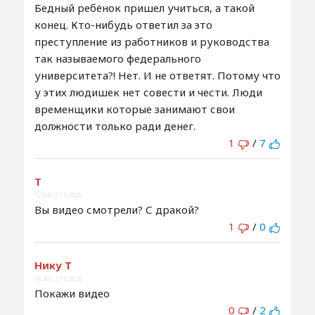
Бедный ребёнок пришел учиться, а такой
конец. Кто-нибудь ответил за это
преступление из работников и руководства
так называемого федерального
университета?! Нет. И не ответят. Потому что
у этих людишек нет совести и чести. Люди
временщики которые занимают свои
должности только ради денег.
1
/
7
Т
12:04 / 27.5.2026
Вы видео смотрели? С дракой?
1
/
0
Нику Т
18:40 / 27.5.2026
Покажи видео
0
/
2