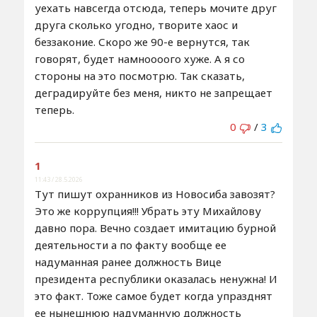
уехать навсегда отсюда, теперь мочите друг
друга сколько угодно, творите хаос и
беззаконие. Скоро же 90-е вернутся, так
говорят, будет намноооого хуже. А я со
стороны на это посмотрю. Так сказать,
деградируйте без меня, никто не запрещает
теперь.
0
/
3
1
11:43 / 28.5.2026
Тут пишут охранников из Новосиба завозят?
Это же коррупция!!! Убрать эту Михайлову
давно пора. Вечно создает имитацию бурной
деятельности а по факту вообще ее
надуманная ранее должность Вице
президента республики оказалась ненужна! И
это факт. Тоже самое будет когда упразднят
ее нынешнюю надуманную должность