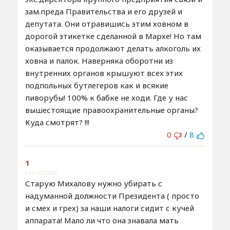
зам.преда Правительства и его друзей и
депутата. Они отравишись этим ховном в
дорогой этикетке сделанной в Мархе! Но там
оказывается продолжают делать алкоголь их
ховна и палок. Наверняка оборотни из
внутренних органов крышуют всех этих
подпольных бутлегеров как и всякие
пиворубы! 100% к бабке не ходи. Где у нас
вышестоящие правоохранительные органы?
Куда смотрят? !!!
0
/
8
1
9:11 / 27.5.2026
Старую Михалову нужно убирать с
надуманной должности Президента ( просто
и смех и грех) за наши налоги сидит с кучей
аппарата! Мало ли что она знавала мать