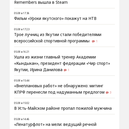
Remembers вышла в Steam
05.08 в 17:36
Фильм «Уроки якутского» покажут на НТВ
05.08 в 17:23
Трое лучниц из Якутии стали победителями
всероссийской спортивной программы
1
05.08 в 16:21
Ушла из жизни главный тренер Академии
«Кындыкан», президент федерации «Чир спорт»
Якутии, Ирина Данилова
1
05.08 в 15:44
«Внеплановых работ» не обнаружено: митинг
КПРФ перенесли под надуманным предлогом
3
05.08 в 15:02
В Усть-Майском районе пропал пожилой мужчина
05.08 в 14:46
«Ленатурфлот» на мели: ведущий речной