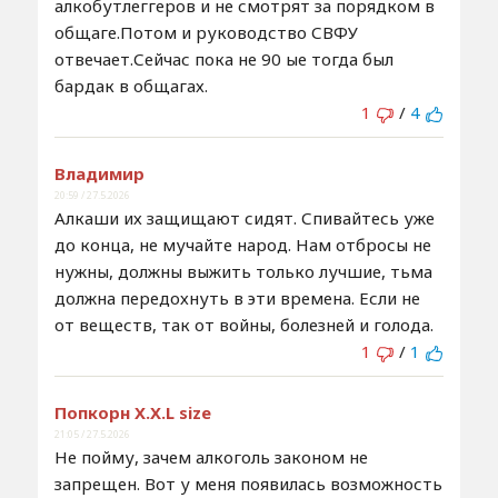
алкобутлеггеров и не смотрят за порядком в
общаге.Потом и руководство СВФУ
отвечает.Сейчас пока не 90 ые тогда был
бардак в общагах.
1
/
4
Владимир
20:59 / 27.5.2026
Алкаши их защищают сидят. Спивайтесь уже
до конца, не мучайте народ. Нам отбросы не
нужны, должны выжить только лучшие, тьма
должна передохнуть в эти времена. Если не
от веществ, так от войны, болезней и голода.
1
/
1
Попкорн X.X.L size
21:05 / 27.5.2026
Не пойму, зачем алкоголь законом не
запрещен. Вот у меня появилась возможность