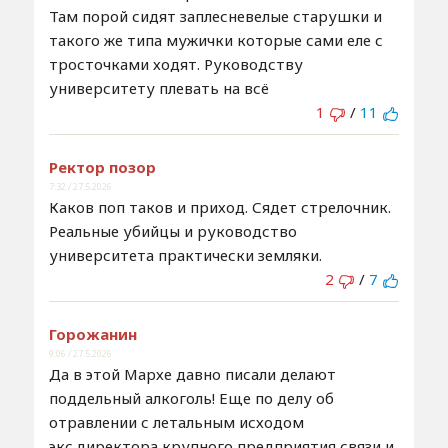
Там порой сидят заплесневелые старушки и
такого же типа мужички которые сами еле с
тросточками ходят. Руководству
университету плевать на всё
1
/
11
Ректор позор
7:32 / 27.5.2026
Каков поп таков и приход. Сядет стрелочник.
Реальные убийцы и руководство
университета практически земляки.
2
/
7
Горожанин
9:06 / 27.5.2026
Да в этой Мархе давно писали делают
поддельный алкоголь! Еще по делу об
отравлении с летальным исходом
экс.директора крупного предприятия связи и