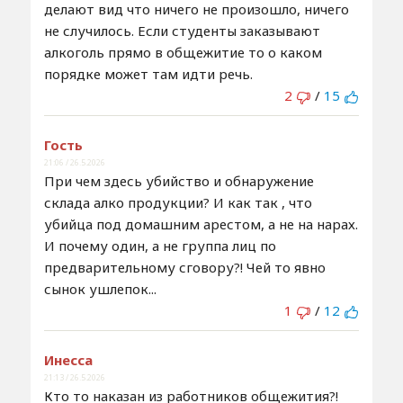
делают вид что ничего не произошло, ничего
не случилось. Если студенты заказывают
алкоголь прямо в общежитие то о каком
порядке может там идти речь.
2
/
15
Гость
21:06 / 26.5.2026
При чем здесь убийство и обнаружение
склада алко продукции? И как так , что
убийца под домашним арестом, а не на нарах.
И почему один, а не группа лиц по
предварительному сговору?! Чей то явно
сынок ушлепок...
1
/
12
Инесса
21:13 / 26.5.2026
Кто то наказан из работников общежития?!