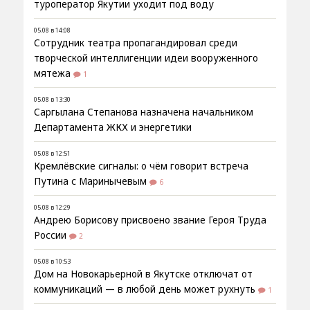
туроператор Якутии уходит под воду
05.08 в 14:08
Сотрудник театра пропагандировал среди
творческой интеллигенции идеи вооруженного
мятежа
1
05.08 в 13:30
Саргылана Степанова назначена начальником
Департамента ЖКХ и энергетики
05.08 в 12:51
Кремлёвские сигналы: о чём говорит встреча
Путина с Маринычевым
6
05.08 в 12:29
Андрею Борисову присвоено звание Героя Труда
России
2
05.08 в 10:53
Дом на Новокарьерной в Якутске отключат от
коммуникаций — в любой день может рухнуть
1