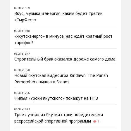
06.08 в 15:39
Вкус, музыка и энергия: каким будет третий
«СырФест»
06.08 в 15:18
«Якутскэнерго» в минусе: нас ждёт кратный рост
тарифов?
06.08 в 13:47
Строительный брак оказался дороже самого дома
06.08 в 13:20
Новый якутская видеоигра Kindawn: The Parish
Remembers вышла в Steam
05.08 в 17:36
Фильм «Уроки якутского» покажут на НТВ
05.08 в 17:23
Трое лучниц из Якутии стали победителями
всероссийской спортивной программы
1