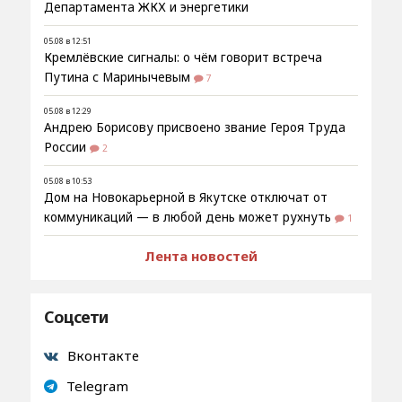
Департамента ЖКХ и энергетики
05.08 в 12:51
Кремлёвские сигналы: о чём говорит встреча
Путина с Маринычевым
7
05.08 в 12:29
Андрею Борисову присвоено звание Героя Труда
России
2
05.08 в 10:53
Дом на Новокарьерной в Якутске отключат от
коммуникаций — в любой день может рухнуть
1
Лента новостей
Соцсети
Вконтакте
Telegram