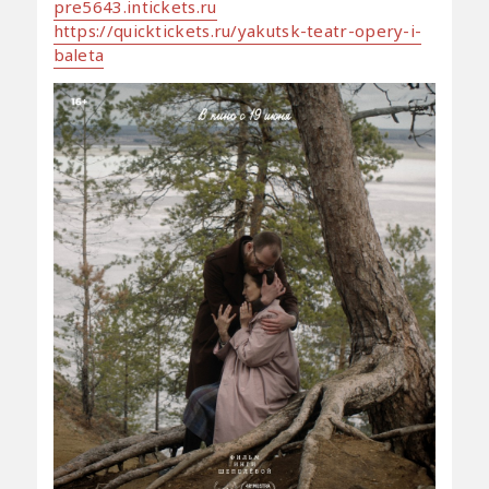
pre5643.intickets.ru
https://quicktickets.ru/yakutsk-teatr-opery-i-
baleta