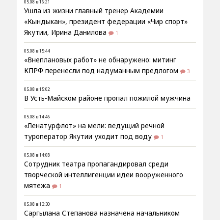
05.08 в 16:21
Ушла из жизни главный тренер Академии
«Кындыкан», президент федерации «Чир спорт»
Якутии, Ирина Данилова
1
05.08 в 15:44
«Внеплановых работ» не обнаружено: митинг
КПРФ перенесли под надуманным предлогом
3
05.08 в 15:02
В Усть-Майском районе пропал пожилой мужчина
05.08 в 14:46
«Ленатурфлот» на мели: ведущий речной
туроператор Якутии уходит под воду
1
05.08 в 14:08
Сотрудник театра пропагандировал среди
творческой интеллигенции идеи вооруженного
мятежа
1
05.08 в 13:30
Саргылана Степанова назначена начальником