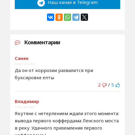
Наш канал в Telegram
Комментарии
Санек
14:46 / 29.5.2026
Да он от коррозии развалится при
буксировке епты
2
/
5
Владимир
17:36 / 29.5.2026
Якутяне с нетерпением ждали этого момента:
вывода первого коффердама Ленского моста
в реку .Удачного приземления первого
коффердама !