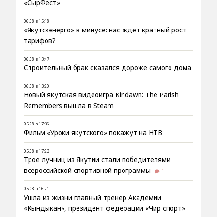
«СырФест»
06.08 в 15:18
«Якутскэнерго» в минусе: нас ждёт кратный рост
тарифов?
06.08 в 13:47
Строительный брак оказался дороже самого дома
06.08 в 13:20
Новый якутская видеоигра Kindawn: The Parish
Remembers вышла в Steam
05.08 в 17:36
Фильм «Уроки якутского» покажут на НТВ
05.08 в 17:23
Трое лучниц из Якутии стали победителями
всероссийской спортивной программы
1
05.08 в 16:21
Ушла из жизни главный тренер Академии
«Кындыкан», президент федерации «Чир спорт»