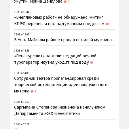
Якутии, Ирина Данилова
1
05.08 в 15:44
«Внеплановых работ» не обнаружено: митинг
КПРФ перенесли под надуманным предлогом
3
05.08 в 15:02
В Усть-Майском районе пропал пожилой мужчина
05.08 в 14:46
«Ленатурфлот» на мели: ведущий речной
туроператор Якутии уходит под воду
1
05.08 в 14:08
Сотрудник театра пропагандировал среди
творческой интеллигенции идеи вооруженного
мятежа
1
05.08 в 13:30
Саргылана Степанова назначена начальником
Департамента ЖКХ и энергетики
05.08 в 12:51