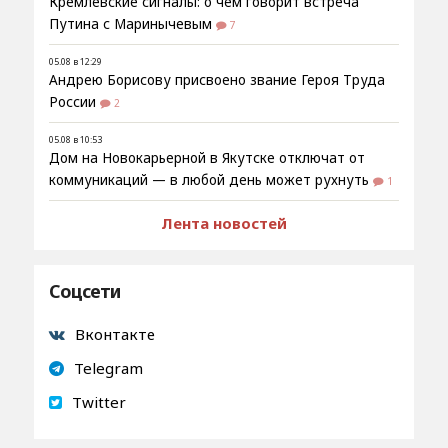
Кремлёвские сигналы: о чём говорит встреча
Путина с Маринычевым
7
05.08 в 12:29
Андрею Борисову присвоено звание Героя Труда
России
2
05.08 в 10:53
Дом на Новокарьерной в Якутске отключат от
коммуникаций — в любой день может рухнуть
1
Лента новостей
Соцсети
Вконтакте
Telegram
Twitter