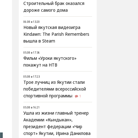
Строительный брак оказался
дороже самого дома
06.08 в 13:20
Новый якутская видеоигра
Kindawn: The Parish Remembers
вышла в Steam
05.08 в 17:36
Фильм «Уроки якутского»
покажут на НТВ
05.08 в 17:23
Трое лучниц из Якутии стали
победителями всероссийской
спортивной программы
1
05.08 в 16:21
Ушла из жизни главный тренер
Академии «Кындыкан»,
президент федерации «Чир
спорт» Якутии, Ирина Данилова