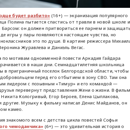
рдце будет разбито»
(16+) — экранизация популярного
ца Полина пытается спастись от травли в новой школе и
м Барсом: он должен притвориться ее парнем и защищать
 ходе игры у пары появляются настоящие чувства, но
одноклассников это по душе. В картине режиссера Михаил
Вероника Журавлева и Даниэль Вегас.
 по мотивам одноименной повести Аркадия Гайдара
орачивается в наши дни. Семнадцатилетняя школьница
ы в приграничный поселок Белгородской области, чтобы
добровольцем перед его отбытием в зону СВО. Там она
ым лидером с позывным «Тимур» и его командой —
рузья перевернут представления Жени о жизни. В филь
Никита Кологривый, Егор Бероев, Елена Цыплакова,
и другие. Музыку к фильму написал Денис Майданов, он
шом камео.
ция знакомого всем с детства цикла повестей Софьи
ого чемоданчика»
(6+) — это удивительная история о