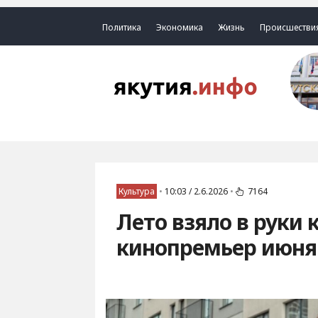
Политика
Экономика
Жизнь
Происшестви
Культура
•
10:03 / 2.6.2026
•
7164
Лето взяло в руки 
кинопремьер июня