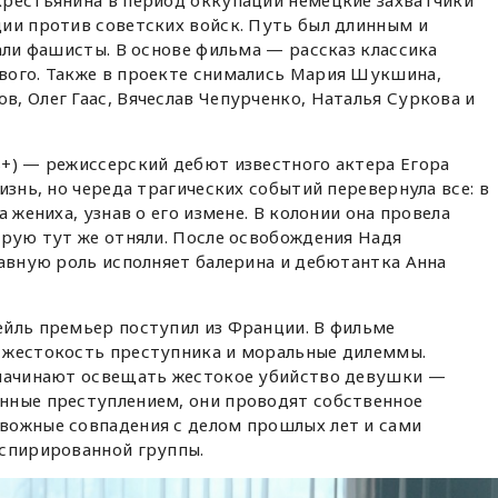
крестьянина в период оккупации немецкие захватчики
ии против советских войск. Путь был длинным и
тали фашисты. В основе фильма — рассказ классика
вого. Также в проекте снимались Мария Шукшина,
, Олег Гаас, Вячеслав Чепурченко, Наталья Суркова и
+) — режиссерский дебют известного актера Егора
изнь, но череда трагических событий перевернула все: в
 жениха, узнав о его измене. В колонии она провела
орую тут же отняли. После освобождения Надя
лавную роль исполняет балерина и дебютантка Анна
ейль премьер поступил из Франции. В фильме
 жестокость преступника и моральные дилеммы.
 начинают освещать жестокое убийство девушки —
нные преступлением, они проводят собственное
вожные совпадения с делом прошлых лет и сами
нспирированной группы.