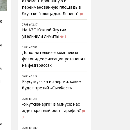
отремонтированную и
переименованную площадь в
Якутске "площадью Ленина"
1
fo
07.08 в 12:17
На АЗС Южной Якутии
увеличили лимиты
1
я
07.08 в 12:01
Дополнительные комплексы
фотовидеофиксации установят
на федтрассах
в
06.08 в 15:39
н
Вкус, музыка и энергия: каким
будет третий «СырФест»
06.08 в 15:18
«Якутскэнерго» в минусе: нас
ждёт кратный рост тарифов?
3
а
06.08 в 13:47