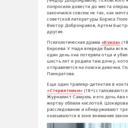
(Фёдор Добронравов). Псковского 
попросили довести до места операц
закончился совсем не так, как меч
советской литературы Бориса Поле
Виктор Добронравов, Артем Быстров
другие.
Психологическая драма
«Кукла»
(18
Бероева. У Нади впереди была вся ж
один день она потеряла отца и убила
шесть лет и родила там дочку, кот
отправляется на поиски девочки. Г
Панкратова.
Еще один триллер-детектив в кокт
«Стервятники»
(18+) сталкиваются
Журналист Самуэль и его дочь Ава
жертву облили кислотой. Шокирова
расследование и обнаруживают тре
оказываются в зоне внимания зако