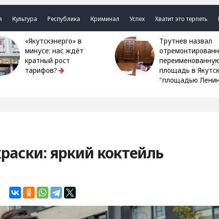
я
Культура
Республика
Криминал
Успех
Хватит это терпеть
«Якутскэнерго» в
Трутнев назвал
минусе: нас ждёт
отремонтированн
кратный рост
переименованну
тарифов?
площадь в Якутс
"площадью Ленин
краски: яркий коктейль