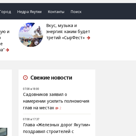
Город
Недра Якутии
Контакты
Поиск
Вкус, музыка и
ую и
энергия: каким будет
ю
третий «СырФест»
ке
а"
Свежие новости
07.08 в 18:00
Садовников заявил о
намерении усилить полномочия
глав на местах
2
07.08 в 17:37
Глава «Железных дорог Якутии»
поздравил строителей с