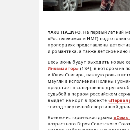
YAKUTIA.INFO.
На первый летний м
«Ростелекома» и НМГ) подготовил 
пропорциях представлены детектив
и романтика, а также детское кино 
Весь июнь будут выходить новые с
Инквизитор»
(18+), в котором на 
и Юлия Снигирь, важную роль в ист
маугли в исполнении Полины Гухман.
предстает в совершенно другом об
судьбой в первом российском сериа
выйдет на корт в проекте
«Первая 
эпизод энергичной спортивной драм
Военно-историческая драма
«Семь 
возрастного Героя Советского Сою