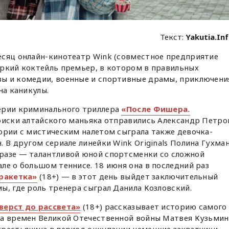
Текст:
Yakutia.In
есяц онлайн-кинотеатр Wink (совместное предприятие
яркий коктейль премьер, в котором в правильных
ы и комедии, военные и спортивные драмы, приключени
на каникулы.
ерии криминального триллера
«После Фишера.
поиски алтайского маньяка отправились Александр Петро
ории с мистическим налетом сыграла также девочка-
 В другом сериале линейки Wink Originals Полина Гухма
разе — талантливой юной спортсменки со сложной
ле о большом теннисе. 18 июня она в последний раз
ракетка»
(18+) — в этот день выйдет заключительный
ы, где роль тренера сыграл Данила Козловский.
верст до рассвета»
(18+) рассказывает историю самого
за времен Великой Отечественной войны Матвея Кузьмин