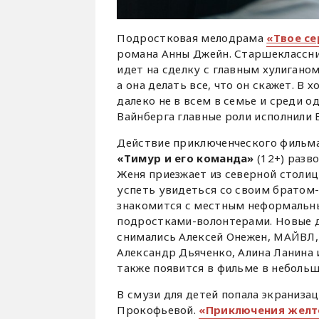
Подростковая мелодрама
«Твое се
романа Анны Джейн. Старшеклассни
идет на сделку с главным хулигано
а она делать все, что он скажет. В
далеко не в всем в семье и среди 
Вайнберга главные роли исполнили 
Действие приключенческого фильма
«Тимур и его команда»
(12+) разв
Женя приезжает из северной столиц
успеть увидеться со своим братом-
знакомится с местным неформальн
подростками-волонтерами. Новые д
снимались Алексей Онежен, МАЙВЛ, 
Александр Дьяченко, Алина Ланина 
также появится в фильме в неболь
В смузи для детей попала экраниза
Прокофьевой.
«Приключения желт