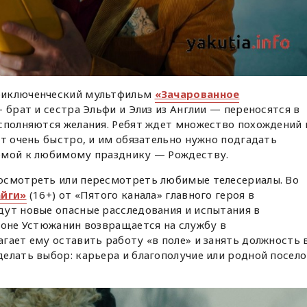
риключенческий мультфильм
«Зачарованное
— брат и сестра Эльфи и Элиз из Англии — переносятся в
сполняются желания. Ребят ждет множество похождений 
ит очень быстро, и им обязательно нужно подгадать
омой к любимому празднику — Рождеству.
осмотреть или пересмотреть любимые телесериалы. Во
айги»
(16+) от «Пятого канала» главного героя в
дут новые опасные расследования и испытания в
зоне Устюжанин возвращается на службу в
гает ему оставить работу «в поле» и занять должность 
елать выбор: карьера и благополучие или родной посел