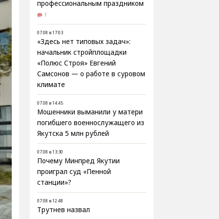
профессиональным праздником
1
07.08 в 17:03
«Здесь нет типовых задач»:
начальник стройплощадки
«Полюс Строя» Евгений
Самсонов — о работе в суровом
климате
07.08 в 14:45
Мошенники выманили у матери
погибшего военнослужащего из
Якутска 5 млн рублей
07.08 в 13:30
Почему Минпред Якутии
проиграл суд «Пенной
станции»?
07.08 в 12:48
Трутнев назвал