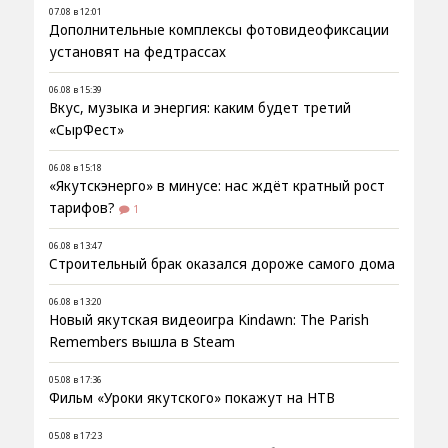
07.08 в 12:01
Дополнительные комплексы фотовидеофиксации
установят на федтрассах
06.08 в 15:39
Вкус, музыка и энергия: каким будет третий
«СырФест»
06.08 в 15:18
«Якутскэнерго» в минусе: нас ждёт кратный рост
тарифов?
1
06.08 в 13:47
Строительный брак оказался дороже самого дома
06.08 в 13:20
Новый якутская видеоигра Kindawn: The Parish
Remembers вышла в Steam
05.08 в 17:36
Фильм «Уроки якутского» покажут на НТВ
05.08 в 17:23