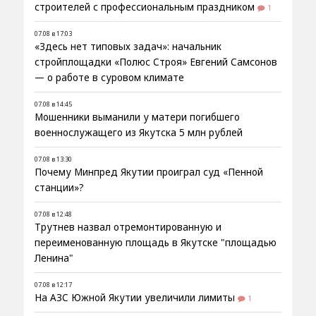
строителей с профессиональным праздником
1
07.08 в 17:03
«Здесь нет типовых задач»: начальник
стройплощадки «Полюс Строя» Евгений Самсонов
— о работе в суровом климате
07.08 в 14:45
Мошенники выманили у матери погибшего
военнослужащего из Якутска 5 млн рублей
07.08 в 13:30
Почему Минпред Якутии проиграл суд «Пенной
станции»?
07.08 в 12:48
Трутнев назвал отремонтированную и
переименованную площадь в Якутске "площадью
Ленина"
07.08 в 12:17
На АЗС Южной Якутии увеличили лимиты
1