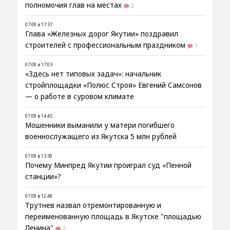
полномочия глав на местах
2
07.08 в 17:37
Глава «Железных дорог Якутии» поздравил
строителей с профессиональным праздником
1
07.08 в 17:03
«Здесь нет типовых задач»: начальник
стройплощадки «Полюс Строя» Евгений Самсонов
— о работе в суровом климате
07.08 в 14:45
Мошенники выманили у матери погибшего
военнослужащего из Якутска 5 млн рублей
07.08 в 13:30
Почему Минпред Якутии проиграл суд «Пенной
станции»?
07.08 в 12:48
Трутнев назвал отремонтированную и
переименованную площадь в Якутске "площадью
Ленина"
2