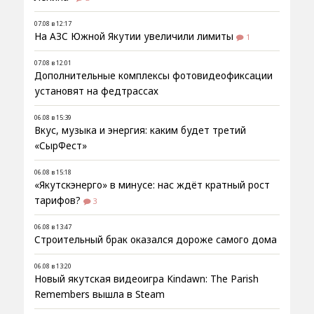
07.08 в 12:17
На АЗС Южной Якутии увеличили лимиты
1
07.08 в 12:01
Дополнительные комплексы фотовидеофиксации
установят на федтрассах
06.08 в 15:39
Вкус, музыка и энергия: каким будет третий
«СырФест»
06.08 в 15:18
«Якутскэнерго» в минусе: нас ждёт кратный рост
тарифов?
3
06.08 в 13:47
Строительный брак оказался дороже самого дома
06.08 в 13:20
Новый якутская видеоигра Kindawn: The Parish
Remembers вышла в Steam