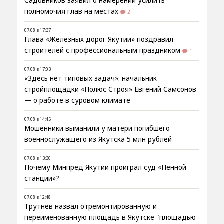
Садовников заявил о намерении усилить
полномочия глав на местах
2
07.08 в 17:37
Глава «Железных дорог Якутии» поздравил
строителей с профессиональным праздником
1
07.08 в 17:03
«Здесь нет типовых задач»: начальник
стройплощадки «Полюс Строя» Евгений Самсонов
— о работе в суровом климате
07.08 в 14:45
Мошенники выманили у матери погибшего
военнослужащего из Якутска 5 млн рублей
07.08 в 13:30
Почему Минпред Якутии проиграл суд «Пенной
станции»?
07.08 в 12:48
Трутнев назвал отремонтированную и
переименованную площадь в Якутске "площадью