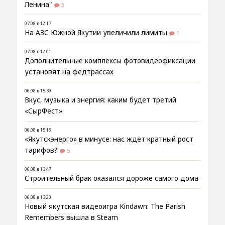
Ленина"
3
07.08 в 12:17
На АЗС Южной Якутии увеличили лимиты
1
07.08 в 12:01
Дополнительные комплексы фотовидеофиксации
установят на федтрассах
06.08 в 15:39
Вкус, музыка и энергия: каким будет третий
«СырФест»
06.08 в 15:18
«Якутскэнерго» в минусе: нас ждёт кратный рост
тарифов?
5
06.08 в 13:47
Строительный брак оказался дороже самого дома
06.08 в 13:20
Новый якутская видеоигра Kindawn: The Parish
Remembers вышла в Steam