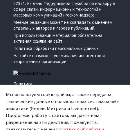
62371. Выдано Федеральной службой по надзору в
сфере связи, информационных технологий и
массовых коммуникаций (Роскомнадзор)
Мнение редакции может не совпадать с мнением
отдельных авторов и героев публикаций.
При использовании материалов обязательна
активная ссылка на сайт.
Политика обработки персональных данных
На сайте возможны упоминания
иноагентов
и
запрещенных организаций
Политика
Экономика
Мы используем cookie-файлы, а также передаем
Жизнь
технические данные о пользователях системам веб-
Происшествия
аналитики (ЯндексМетрика и Liveinternet).
Культура
Продолжая работу с сайтом, вы даете нам
Республика
разрешение на эти действия. Пожалуйста,
Криминал
ознакомьтесь с нашей
политикой обработки