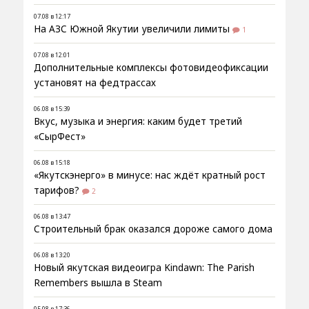
07.08 в 12:17
На АЗС Южной Якутии увеличили лимиты
1
07.08 в 12:01
Дополнительные комплексы фотовидеофиксации
установят на федтрассах
06.08 в 15:39
Вкус, музыка и энергия: каким будет третий
«СырФест»
06.08 в 15:18
«Якутскэнерго» в минусе: нас ждёт кратный рост
тарифов?
2
06.08 в 13:47
Строительный брак оказался дороже самого дома
06.08 в 13:20
Новый якутская видеоигра Kindawn: The Parish
Remembers вышла в Steam
05.08 в 17:36