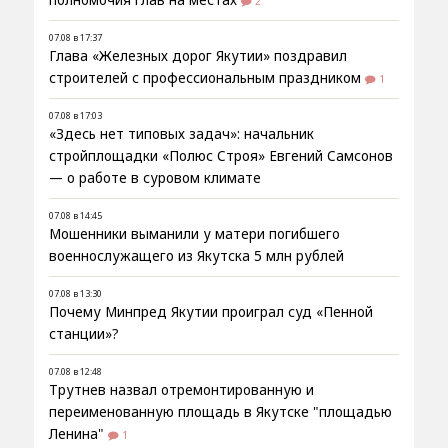
полномочия глав на местах
2
07.08 в 17:37
Глава «Железных дорог Якутии» поздравил
строителей с профессиональным праздником
1
07.08 в 17:03
«Здесь нет типовых задач»: начальник
стройплощадки «Полюс Строя» Евгений Самсонов
— о работе в суровом климате
07.08 в 14:45
Мошенники выманили у матери погибшего
военнослужащего из Якутска 5 млн рублей
07.08 в 13:30
Почему Минпред Якутии проиграл суд «Пенной
станции»?
07.08 в 12:48
Трутнев назвал отремонтированную и
переименованную площадь в Якутске "площадью
Ленина"
1