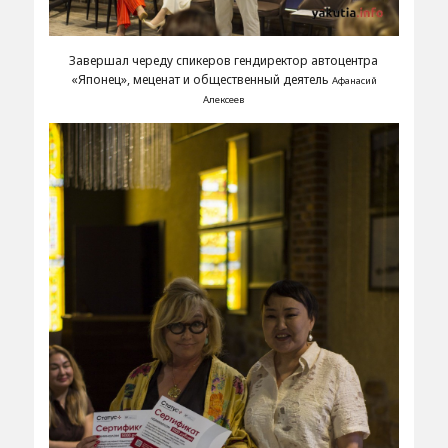
Завершал череду спикеров гендиректор автоцентра
«Японец», меценат и общественный деятель
Афанасий
Алексеев