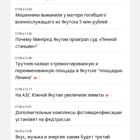
07.08 в 14:45
Мошенники выманили у матери погибшего
военнослужащего из Якутска 5 млн рублей
07.08 в 13:30
Почему Минпред Якутии проиграл суд «Пенной
станции»?
07.08 в 12:48
Трутнев назвал отремонтированную и
переименованную площадь в Якутске "площадью
Ленина"
1
07.08 в 12:17
На АЗС Южной Якутии увеличили лимиты
1
07.08 в 12:01
Дополнительные комплексы фотовидеофиксации
установят на федтрассах
06.08 в 15:39
Вкус, музыка и энергия: каким будет третий