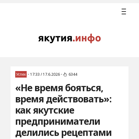
Успех
•
17:33 / 17.6.2026
•
6344
«Не время бояться,
время действовать»:
как якутские
предприниматели
делились рецептами