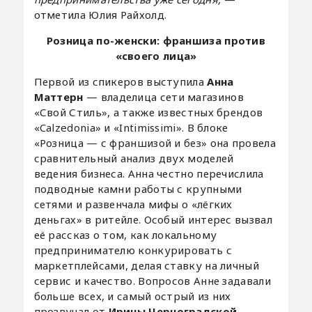
отметила Юлия Райхолд.
Розница по-женски: франшиза против
«своего лица»
Первой из спикеров выступила
Анна
Маттерн
— владелица сети магазинов
«Свой Стиль», а также известных брендов
«Calzedonia» и «Intimissimi». В блоке
«Розница — с франшизой и без» она провела
сравнительный анализ двух моделей
ведения бизнеса. Анна честно перечислила
подводные камни работы с крупными
сетями и развенчала мифы о «лёгких
деньгах» в ритейле. Особый интерес вызвал
её рассказ о том, как локальному
предпринимателю конкурировать с
маркетплейсами, делая ставку на личный
сервис и качество. Вопросов Анне задавали
больше всех, и самый острый из них
прозвучал от
Ирины Черноградской
.