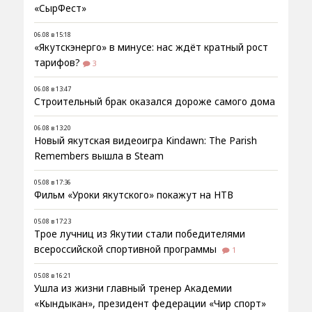
«СырФест»
06.08 в 15:18
«Якутскэнерго» в минусе: нас ждёт кратный рост
тарифов?
3
06.08 в 13:47
Строительный брак оказался дороже самого дома
06.08 в 13:20
Новый якутская видеоигра Kindawn: The Parish
Remembers вышла в Steam
05.08 в 17:36
Фильм «Уроки якутского» покажут на НТВ
05.08 в 17:23
Трое лучниц из Якутии стали победителями
всероссийской спортивной программы
1
05.08 в 16:21
Ушла из жизни главный тренер Академии
«Кындыкан», президент федерации «Чир спорт»