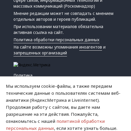
сфере связи, информационных технологий и
массовых коммуникаций (Роскомнадзор)
Мнение редакции может не совпадать с мнением
отдельных авторов и героев публикаций.
При использовании материалов обязательна
активная ссылка на сайт.
Политика обработки персональных данных
На сайте возможны упоминания
иноагентов
и
запрещенных организаций
Политика
Экономика
Мы используем cookie-файлы, а также передаем
Жизнь
технические данные о пользователях системам веб-
Происшествия
аналитики (ЯндексМетрика и Liveinternet).
Культура
Продолжая работу с сайтом, вы даете нам
Республика
разрешение на эти действия. Пожалуйста,
Криминал
ознакомьтесь с нашей
политикой обработки
Успех
персональных данных
, если хотите узнать больше.