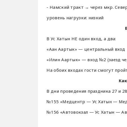
- Намский тракт → через мкр. Севе
уровень нагрузки: низкий
В Ус Хатын НЕ один вход, а два:
«Аан Аартык» — центральный вход
«Илин Аартык» — вход №2 (заезд ч
На обоих входах гости смогут прой
Как
В дни проведения праздника 27 и 
№155 «Медцентр — Ус Хатын — Ме
№156 «Автовокзал — Ус Хатын — Ав