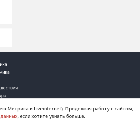
ика
мика
ь
шествия
ура
блика
ксМетрика и Liveinternet). Продолжая работу с сайтом,
инал
 данных
, если хотите узнать больше.
т это терпеть