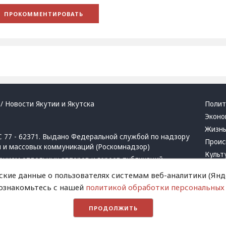
/ Новости Якутии и Якутска
Полит
Эконо
Жизн
 77 - 62371. Выдано Федеральной службой по надзору
Проис
й и массовых коммуникаций (Роскомнадзор)
Культ
ением отдельных авторов и героев публикаций.
Респу
 активная ссылка на сайт.
ские данные о пользователях системам веб-аналитики (Янде
Крим
 ознакомьтесь с нашей
политикой обработки персональных
Успех
в
и
запрещенных организаций
Хвати
ПРОДОЛЖИТЬ
Город