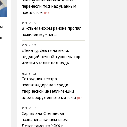
обнаружено: митинг КПРФ
перенесли под надуманным
предлогом
3
05.08 в 15:02
ru
В Усть-Майском районе пропал
пожилой мужчина
фо
05.08 в 14:46
«Ленатурфлот» на мели:
ведущий речной туроператор
Якутии уходит под воду
05.08 в 14:08
Сотрудник театра
пропагандировал среди
творческой интеллигенции
идеи вооруженного мятежа
1
05.08 в 13:30
Саргылана Степанова
назначена начальником
Департамента ЖКХ и