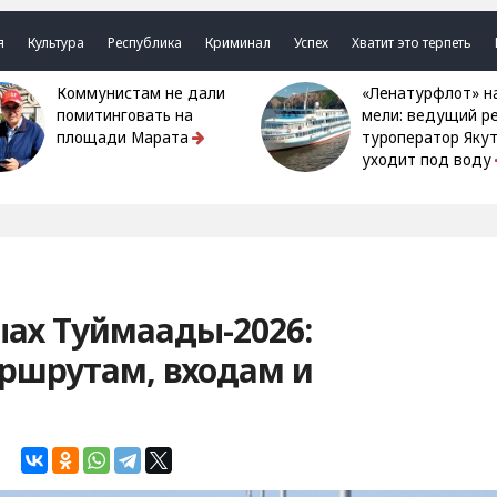
я
Культура
Республика
Криминал
Успех
Хватит это терпеть
Коммунистам не дали
«Ленатурфлот» на
помитинговать на
мели: ведущий р
площади Марата
туроператор Яку
уходит под воду
ыах Туймаады-2026:
ршрутам, входам и