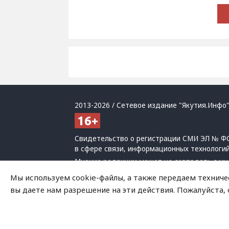
2013-2026 / Сетевое издание "Якутия.Инфо"
Свидетельство о регистрации СМИ ЭЛ № ФС
в сфере связи, информационных технологи
Мнение редакции может не совпадать с мн
При использовании материалов обязательна
Мы используем cookie-файлы, а также передаем техниче
Политика обработки персональных данных
вы даете нам разрешение на эти действия. Пожалуйста,
На сайте возможны упоминания
иноагенто