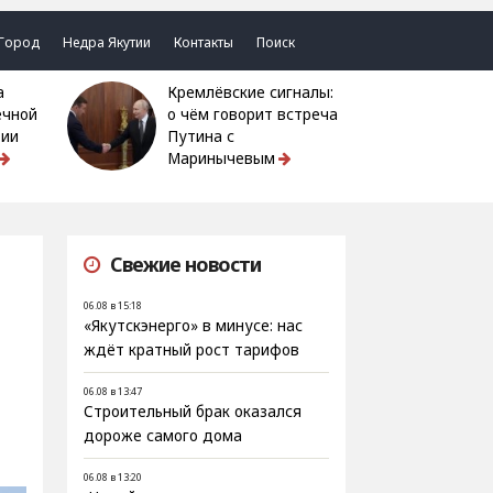
Город
Недра Якутии
Контакты
Поиск
Кремлёвские сигналы:
ечной
о чём говорит встреча
тии
Путина с
Маринычевым
Свежие новости
06.08 в 15:18
«Якутскэнерго» в минусе: нас
ждёт кратный рост тарифов
06.08 в 13:47
Строительный брак оказался
дороже самого дома
06.08 в 13:20