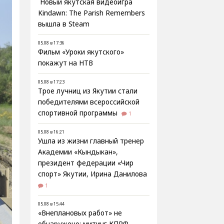
Новый якутская видеоигра
Kindawn: The Parish Remembers
вышла в Steam
05.08 в 17:36
Фильм «Уроки якутского»
покажут на НТВ
05.08 в 17:23
Трое лучниц из Якутии стали
победителями всероссийской
спортивной программы
1
05.08 в 16:21
Ушла из жизни главный тренер
Академии «Кындыкан»,
президент федерации «Чир
спорт» Якутии, Ирина Данилова
1
05.08 в 15:44
«Внеплановых работ» не