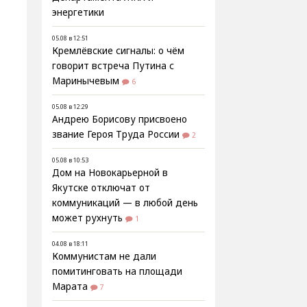
энергетики
05.08 в 12:51
Кремлёвские сигналы: о чём
говорит встреча Путина с
Маринычевым
6
05.08 в 12:29
Андрею Борисову присвоено
звание Героя Труда России
2
05.08 в 10:53
Дом на Новокарьерной в
Якутске отключат от
коммуникаций — в любой день
может рухнуть
1
04.08 в 18:11
Коммунистам не дали
помитинговать на площади
Марата
7