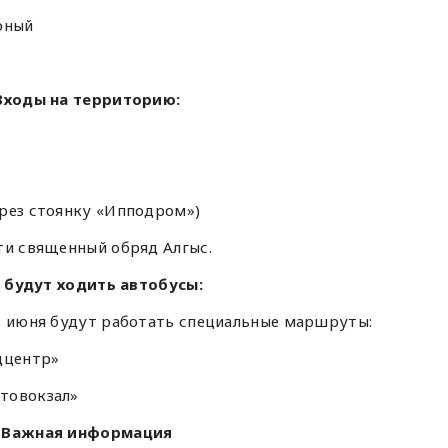
рный
Входы на территорию:
ерез стоянку «Ипподром»)
ти священный обряд Алгыс.
 будут ходить автобусы:
28 июня будут работать специальные маршруты:
дцентр»
товокзал»
Важная информация