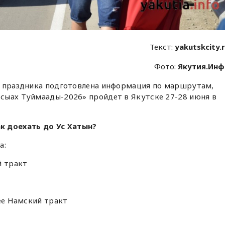
Текст:
yakutskcity.
Фото:
Якутия.Ин
й праздника подготовлена информация по маршрутам,
сыах Туймаады-2026» пройдет в Якутске 27-28 июня в
к доехать до Ус Хатын?
а:
й тракт
лее Намский тракт