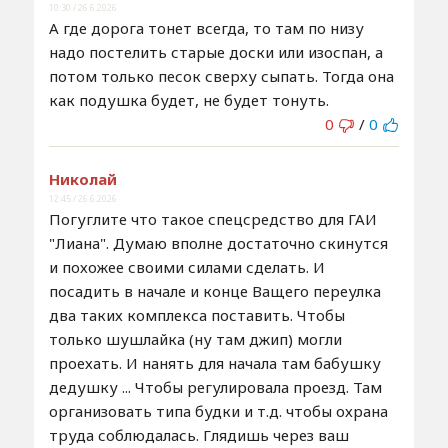
10:30 / 26.6.2026
А где дорога тонет всегда, то там по низу
надо постелить старые доски или изоспан, а
потом только песок сверху сыпать. Тогда она
как подушка будет, не будет тонуть.
0
/
0
Николай
12:45 / 26.6.2026
Погуглите что такое спецсредство для ГАИ
"Лиана". Думаю вполне достаточно скинутся
и похожее своими силами сделать. И
посадить в начале и конце Ващего переулка
два таких комплекса поставить. Чтобы
только шушлайка (ну там джип) могли
проехать. И нанять для начала там бабушку
дедушку ... Чтобы регулировала проезд. Там
организовать типа будки и т.д. чтобы охрана
труда соблюдалась. Глядишь через ваш