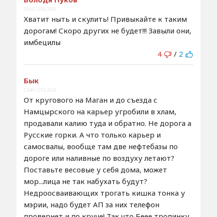
14:25 / 25.6.2026
Хватит ныть и скулить! Привыкайте к таким
дорогам! Скоро других не будет!!! Завыли они,
имбецилы
4
/
2
Бык
23:44 / 25.6.2026
От кругового на Маган и до съезда с
Намцырского на карьер угробили в хлам,
продавали калию туда и обратно. Не дорога а
Русские горки. А что только карьер и
самосвалы, вообще там две нефтебазы по
дороге или наливные по воздуху летают?
Поставьте весовые у себя дома, может
мор...лица не так набухать будут?
Недроосваивающих трогать кишка тонка у
мэрии, надо будет АП за них телефон
провернет и по круче! Так что Беее тропинку