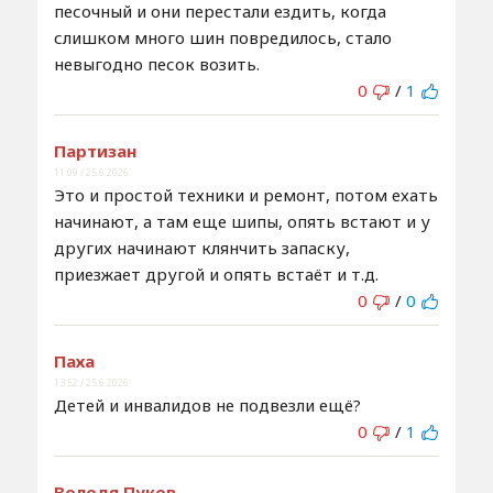
песочный и они перестали ездить, когда
слишком много шин повредилось, стало
невыгодно песок возить.
0
/
1
Партизан
11:09 / 25.6.2026
Это и простой техники и ремонт, потом ехать
начинают, а там еще шипы, опять встают и у
других начинают клянчить запаску,
приезжает другой и опять встаёт и т.д.
0
/
0
Паха
13:52 / 25.6.2026
Детей и инвалидов не подвезли ещё?
0
/
1
Володя Пуков