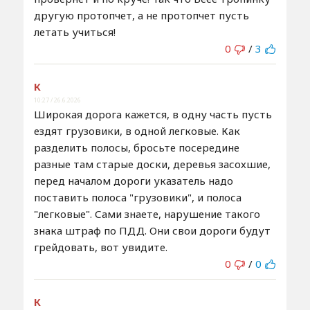
другую протопчет, а не протопчет пусть
летать учиться!
0
/
3
К
10:27 / 26.6.2026
Широкая дорога кажется, в одну часть пусть
ездят грузовики, в одной легковые. Как
разделить полосы, бросьте посередине
разные там старые доски, деревья засохшие,
перед началом дороги указатель надо
поставить полоса "грузовики", и полоса
"легковые". Сами знаете, нарушение такого
знака штраф по ПДД. Они свои дороги будут
грейдовать, вот увидите.
0
/
0
К