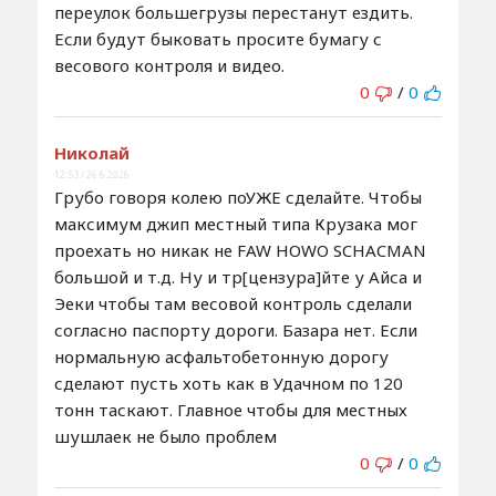
переулок большегрузы перестанут ездить.
Если будут быковать просите бумагу с
весового контроля и видео.
0
/
0
Николай
12:53 / 26.6.2026
Грубо говоря колею поУЖЕ сделайте. Чтобы
максимум джип местный типа Крузака мог
проехать но никак не FAW HOWO SCHACMAN
большой и т.д. Ну и тр[цензура]йте у Айса и
Эеки чтобы там весовой контроль сделали
согласно паспорту дороги. Базара нет. Если
нормальную асфальтобетонную дорогу
сделают пусть хоть как в Удачном по 120
тонн таскают. Главное чтобы для местных
шушлаек не было проблем
0
/
0