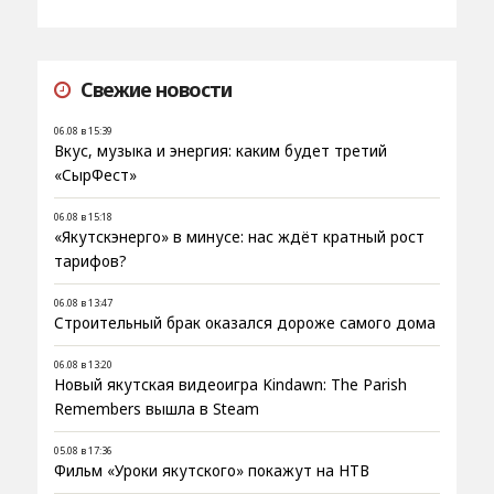
Свежие новости
06.08 в 15:39
Вкус, музыка и энергия: каким будет третий
«СырФест»
06.08 в 15:18
«Якутскэнерго» в минусе: нас ждёт кратный рост
тарифов?
06.08 в 13:47
Строительный брак оказался дороже самого дома
06.08 в 13:20
Новый якутская видеоигра Kindawn: The Parish
Remembers вышла в Steam
05.08 в 17:36
Фильм «Уроки якутского» покажут на НТВ