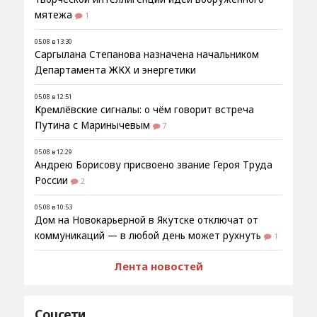
мятежа
1
05.08 в 13:30
Саргылана Степанова назначена начальником
Департамента ЖКХ и энергетики
05.08 в 12:51
Кремлёвские сигналы: о чём говорит встреча
Путина с Маринычевым
7
05.08 в 12:29
Андрею Борисову присвоено звание Героя Труда
России
2
05.08 в 10:53
Дом на Новокарьерной в Якутске отключат от
коммуникаций — в любой день может рухнуть
1
Лента новостей
Соцсети