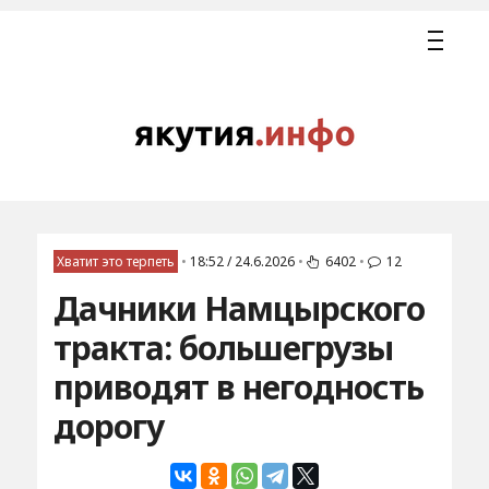
Хватит это терпеть
•
18:52 / 24.6.2026
•
6402
•
12
Дачники Намцырского
тракта: большегрузы
приводят в негодность
дорогу