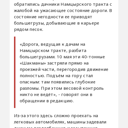
обратились дачники Намцырского тракта с
жалобой на ужасающее состояние дороги. В
состояние негодности ее приводят
большегрузы, добывающие в карьере
рядом песок.
«Дорога, ведущая к дачам на
Намцырском тракте, разбита
большегрузами. 10 мая эти 40-тонные
«Шакманы» застряли прямо на
проезжей части, перегородив движение
полностью. Подъём на гору стал
опасным: там появились глубокие
разломы. При этом весовой контроль
никто не ведёт», - говорят они в
обращении в редакцию.
Из-за этого здесь сложно проехать на
легковых автомобилях, машины задевали
днищем раздолбанную и засыпанную