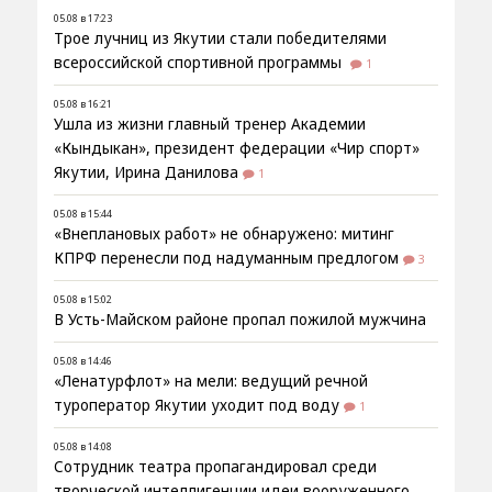
05.08 в 17:23
Трое лучниц из Якутии стали победителями
всероссийской спортивной программы
1
05.08 в 16:21
Ушла из жизни главный тренер Академии
«Кындыкан», президент федерации «Чир спорт»
Якутии, Ирина Данилова
1
05.08 в 15:44
«Внеплановых работ» не обнаружено: митинг
КПРФ перенесли под надуманным предлогом
3
05.08 в 15:02
В Усть-Майском районе пропал пожилой мужчина
05.08 в 14:46
«Ленатурфлот» на мели: ведущий речной
туроператор Якутии уходит под воду
1
05.08 в 14:08
Сотрудник театра пропагандировал среди
творческой интеллигенции идеи вооруженного