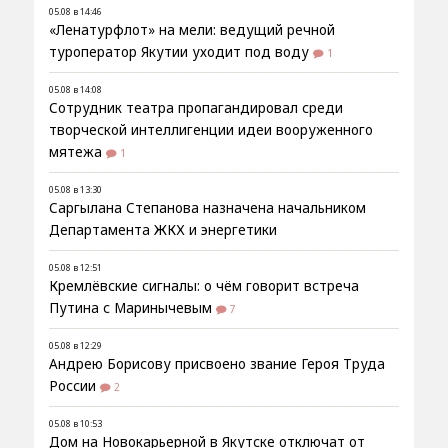
05.08 в 14:46
«Ленатурфлот» на мели: ведущий речной
туроператор Якутии уходит под воду
1
05.08 в 14:08
Сотрудник театра пропагандировал среди
творческой интеллигенции идеи вооруженного
мятежа
1
05.08 в 13:30
Саргылана Степанова назначена начальником
Департамента ЖКХ и энергетики
05.08 в 12:51
Кремлёвские сигналы: о чём говорит встреча
Путина с Маринычевым
7
05.08 в 12:29
Андрею Борисову присвоено звание Героя Труда
России
2
05.08 в 10:53
Дом на Новокарьерной в Якутске отключат от