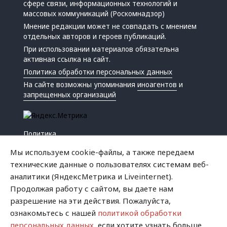
сфере связи, информационных технологий и
массовых коммуникаций (Роскомнадзор)
Мнение редакции может не совпадать с мнением
отдельных авторов и героев публикаций.
При использовании материалов обязательна
активная ссылка на сайт.
Политика обработки персональных данных
На сайте возможны упоминания
иноагентов
и
запрещенных организаций
Политика
Экономика
Мы используем cookie-файлы, а также передаем
Жизнь
технические данные о пользователях системам веб-
Происшествия
аналитики (ЯндексМетрика и Liveinternet).
Культура
Продолжая работу с сайтом, вы даете нам
Республика
разрешение на эти действия. Пожалуйста,
Криминал
ознакомьтесь с нашей
политикой обработки
Успех
персональных данных
, если хотите узнать больше.