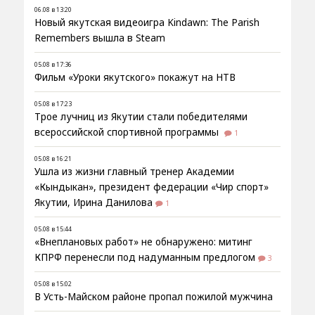
06.08 в 13:20
Новый якутская видеоигра Kindawn: The Parish
Remembers вышла в Steam
05.08 в 17:36
Фильм «Уроки якутского» покажут на НТВ
05.08 в 17:23
Трое лучниц из Якутии стали победителями
всероссийской спортивной программы
1
05.08 в 16:21
Ушла из жизни главный тренер Академии
«Кындыкан», президент федерации «Чир спорт»
Якутии, Ирина Данилова
1
05.08 в 15:44
«Внеплановых работ» не обнаружено: митинг
КПРФ перенесли под надуманным предлогом
3
05.08 в 15:02
В Усть-Майском районе пропал пожилой мужчина