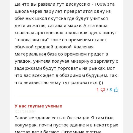
Да что вы развели тут дискуссию - 100% эта
школа через пару лет превратится одну из
обычных школ якутска где будут учиться
дети из жатая, сатала и мархи. А эта ваша
хваленая арктическая школа как здесь пишут
"школа элитки" тоже со временем станет
обычной средней школой. Хваленая
материальная база со временем придет в
упадок, учителя получая мизерную зарплату с
задержками будут торговать на рынках. Вот
что вас всех ждет в обозримом будущем. Так
что неизвестно чему тут радоваться )))
1
/
8
У нас глупые ученые
12:21 / 26.6.2026
Такое же здание есть в Октемцах. Я там был,
полумрак, почти пустое здание и в некоторых
местах дети бегают. Огромные пустые