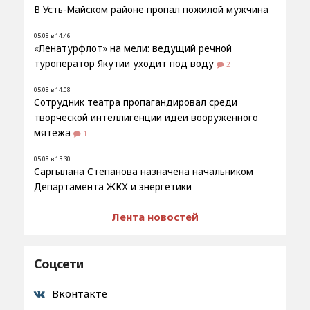
В Усть-Майском районе пропал пожилой мужчина
05.08 в 14:46
«Ленатурфлот» на мели: ведущий речной
туроператор Якутии уходит под воду
2
05.08 в 14:08
Сотрудник театра пропагандировал среди
творческой интеллигенции идеи вооруженного
мятежа
1
05.08 в 13:30
Саргылана Степанова назначена начальником
Департамента ЖКХ и энергетики
Лента новостей
Соцсети
Вконтакте