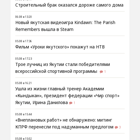
Строительный брак оказался дороже самого дома
06.08 в 13:20
Новый якутская видеоигра Kindawn: The Parish
Remembers вышла в Steam
05.08 в 17:36
Фильм «Уроки якутского» покажут на НТВ
05.08 в 17:23
Трое лучниц из Якутии стали победителями
всероссийской спортивной программы
1
05.08 в 16:21
Ушла из жизни главный тренер Академии
«Кындыкан», президент федерации «Чир спорт»
Якутии, Ирина Данилова
1
05.08 в 15:44
«Внеплановых работ» не обнаружено: митинг
КПРФ перенесли под надуманным предлогом
3
05.08 в 15:02