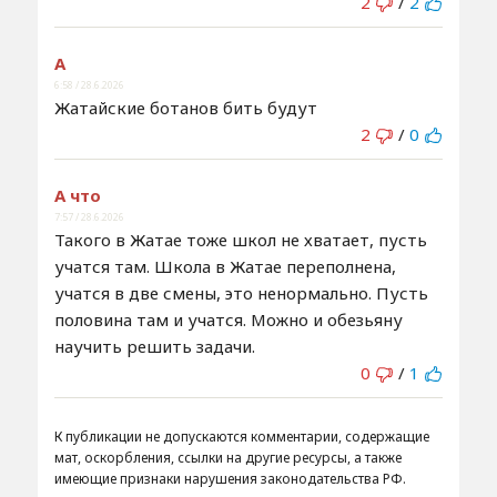
2
/
2
А
6:58 / 28.6.2026
Жатайские ботанов бить будут
2
/
0
А что
7:57 / 28.6.2026
Такого в Жатае тоже школ не хватает, пусть
учатся там. Школа в Жатае переполнена,
учатся в две смены, это ненормально. Пусть
половина там и учатся. Можно и обезьяну
научить решить задачи.
0
/
1
К публикации не допускаются комментарии, содержащие
мат, оскорбления, ссылки на другие ресурсы, а также
имеющие признаки нарушения законодательства РФ.