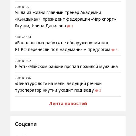
05.08 в 16:21
Ушла из жизни главный тренер Академии
«Кындыкан», президент федерации «Чир спорт»
Якутии, Ирина Данилова
1
05.08 в 15:44
«Внеплановых работ» не обнаружено: митинг
КПРФ перенесли под надуманным предлогом
3
05.08 в 15:02
В Усть-Майском районе пропал пожилой мужчина
05.08 в 14:46
«Ленатурфлот» на мели: ведущий речной
туроператор Якутии уходит под воду
2
Лента новостей
Соцсети