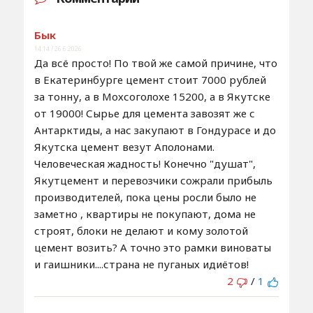
Бык
14:14 / 26.6.2026
Да всё просто! По твой же самой причине, что
в Екатеринбурге цемент стоит 7000 рублей
за тонну, а в Мохсоголохе 15200, а в Якутске
от 19000! Сырье для цемента завозят же с
Антарктиды, а нас закупают в Гондурасе и до
Якутска цемент везут Аполонами.
Человеческая жадность! Конечно "душат",
Якутцемент и перевозчики сожрали прибыль
производителей, пока цены росли было не
заметно , квартиры не покупают, дома не
строят, блоки не делают и кому золотой
цемент возить? А точно это рамки виноваты
и гаишники....страна не пуганых идиётов!
2
/
1