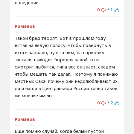
поведение.
0
/
1
Романов
14:49 / 26.6.2026
Такой бред творят. Вот в прошлом году
встал на левую полосу, чтобы повернуть в
итоге направо, ну я за ним, на парковку
заехали, выходит бородач какой-то и
смотрит лыбится, типа все он знает, спецом
чтобы мешать так делал. Поэтому я понимаю
местных Саха, почему они недолюбливают их,
да и наши в Центральной России точно такое
же мнение имеют.
0
/
2
Романов
14:53 / 26.6.2026
Еще помню случай, когда белый пустой