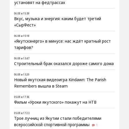
установят на федтрассах
06.08 в 15:39
Вкус, музыка и энергия: каким будет третий
«СырФест»
06.08 в 15:18
«Якутскэнерго» в минусе: нас ждёт кратный рост
тарифов?
06.08 в 13:47
Строительный брак оказался дороже самого дома
06.08 в 13:20
Новый якутская видеоигра Kindawn: The Parish
Remembers вышла в Steam
05.08 в 17:36
Фильм «Уроки якутского» покажут на НТВ
05.08 в 17:23
Трое лучниц из Якутии стали победителями
всероссийской спортивной программы
1