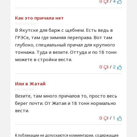
0
/
4
Как это причала нет
16:41 / 27.6.2026
В Якутске для барж с щебнем. Есть ведь в
ГРЭСе, там где зимняя переправа. Вот там
глубоко, специальный причал для крупного
тоннажа. Туда и везите. Оттуда и по 18 тонн
можете в стройки вести.
0
/
2
Или в Жатай
6:11 / 28.6.2026
Везите, там много причалов то, просто весь
берег почти. От Жатая и 18 тонн нормально
вести.
0
/
1
К публикации не допускаются комментарии, содержащие