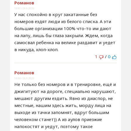
Романов
14:41 / 26.6.2026
У нас спокойно в круг закатанные без
номеров ездят люди из белого списка. А эти
большие организации 100% что-то им дают
на лапу, лишь бы глаза закрыли. Ждем, когда
самосвал ребенка на велике раздавит и уедет
в никуда, хлоп-хлоп.
1
/
0
Романов
14:44 / 26.6.2026
Не только без номеров и в тренировке, ещё и
джигитуют на дороге, специально нарушают,
мешают другим ездить. Явно из диаспор, не
местные, нашим здесь жить, морду лица на
выходе из тачки запомнят, вдруг большим
человеком станет)) А из аулов приезжие
напокостят и уедут, поэтому такое