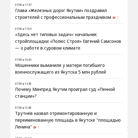
07.08 в 17:37
Глава «Железных дорог Якутии» поздравил
строителей с профессиональным праздником
1
07.08 в 17:03
«Здесь нет типовых задач»: начальник
стройплощадки «Полюс Строя» Евгений Самсонов
— о работе в суровом климате
07.08 в 14:45
Мошенники выманили у матери погибшего
военнослужащего из Якутска 5 млн рублей
07.08 в 13:30
Почему Минпред Якутии проиграл суд «Пенной
станции»?
07.08 в 12:48
Трутнев назвал отремонтированную и
переименованную площадь в Якутске "площадью
Ленина"
1