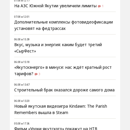
07.08 в 12:17
На АЗС Южной Якутии увеличили лимиты
1
07.08 в 12:01
Дополнительные комплексы фотовидеофиксации
установят на федтрассах
06.08 в 15:39
Вкус, музыка и энергия: каким будет третий
«СырФест»
06.08 в 15:18
«Якутскэнерго» в минусе: нас ждёт кратный рост
тарифов?
3
06.08 в 13:47
Строительный брак оказался дороже самого дома
06.08 в 13:20
Новый якутская видеоигра Kindawn: The Parish
Remembers вышла в Steam
05.08 в 17:36
Фильм «Уроки якутского» покажут на НТВ