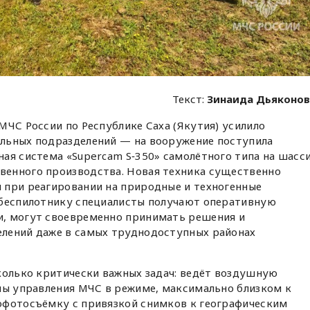
Текст:
Зинаида Дьяконо
МЧС России по Республике Саха (Якутия) усилило
льных подразделений — на вооружение поступила
ая система «Supercam S‑350» самолётного типа на шасс
енного производства. Новая техника существенно
 при реагировании на природные и техногенные
 беспилотнику специалисты получают оперативную
, могут своевременно принимать решения и
лений даже в самых труднодоступных районах
колько критически важных задач: ведёт воздушную
ны управления МЧС в режиме, максимально близком к
офотосъёмку с привязкой снимков к географическим