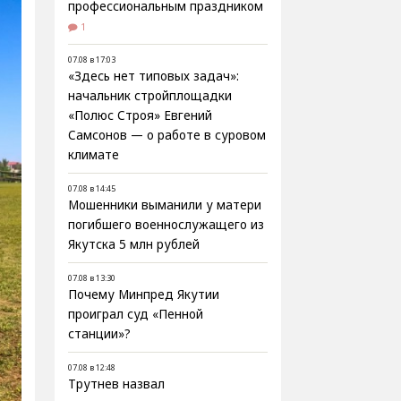
профессиональным праздником
1
07.08 в 17:03
«Здесь нет типовых задач»:
начальник стройплощадки
«Полюс Строя» Евгений
Самсонов — о работе в суровом
климате
07.08 в 14:45
Мошенники выманили у матери
погибшего военнослужащего из
Якутска 5 млн рублей
07.08 в 13:30
Почему Минпред Якутии
проиграл суд «Пенной
станции»?
07.08 в 12:48
Трутнев назвал