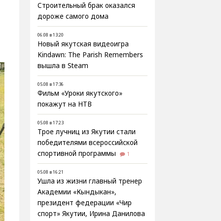
Строительный брак оказался
дороже самого дома
06.08 в 13:20
Новый якутская видеоигра
Kindawn: The Parish Remembers
вышла в Steam
05.08 в 17:36
Фильм «Уроки якутского»
покажут на НТВ
05.08 в 17:23
Трое лучниц из Якутии стали
победителями всероссийской
спортивной программы
1
05.08 в 16:21
Ушла из жизни главный тренер
Академии «Кындыкан»,
президент федерации «Чир
спорт» Якутии, Ирина Данилова