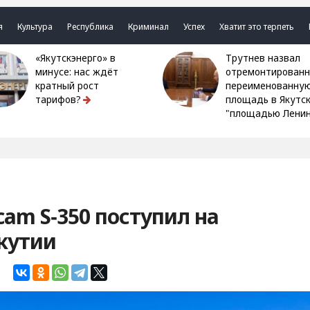
я
Культура
Республика
Криминал
Успех
Хватит это терпеть
«Якутскэнерго» в
Трутнев назвал
минусе: нас ждёт
отремонтированн
кратный рост
переименованну
тарифов?
площадь в Якутс
"площадью Ленин
cam S‑350 поступил на
кутии