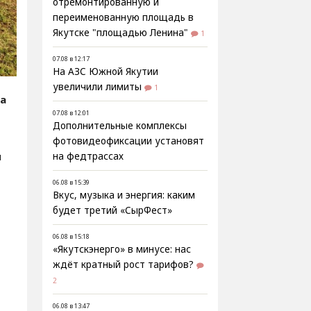
отремонтированную и
переименованную площадь в
Якутске "площадью Ленина"
1
07.08 в 12:17
На АЗС Южной Якутии
увеличили лимиты
1
ва
07.08 в 12:01
Дополнительные комплексы
фотовидеофиксации установят
и
на федтрассах
06.08 в 15:39
Вкус, музыка и энергия: каким
будет третий «СырФест»
06.08 в 15:18
«Якутскэнерго» в минусе: нас
ждёт кратный рост тарифов?
2
06.08 в 13:47