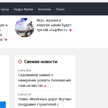
Город
Недра Якутии
Контакты
Поиск
Вкус, музыка и
ую и
энергия: каким будет
ю
третий «СырФест»
ке
а"
Свежие новости
07.08 в 18:00
Садовников заявил о
намерении усилить полномочия
глав на местах
2
07.08 в 17:37
Глава «Железных дорог Якутии»
поздравил строителей с