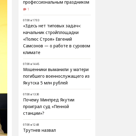
профессиональным праздником
1
07.08 в 17:03
«Здесь нет типовых задач»:
начальник стройплощадки
«Полюс Строя» Евгений
Самсонов — о работе в суровом
климате
07.08 в 14:45
Мошенники выманили у матери
погибшего военнослужащего из
Якутска 5 млн рублей
07.08 в 13:30
Почему Минпред Якутии
проиграл суд «Пенной
станции»?
07.08 в 12:48
Трутнев назвал