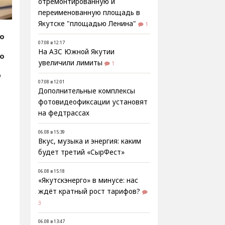
отремонтированную и
переименованную площадь в
Якутске "площадью Ленина"
1
fo
07.08 в 12:17
На АЗС Южной Якутии
фо
увеличили лимиты
1
о
07.08 в 12:01
Дополнительные комплексы
фотовидеофиксации установят
на федтрассах
06.08 в 15:39
Вкус, музыка и энергия: каким
будет третий «СырФест»
06.08 в 15:18
«Якутскэнерго» в минусе: нас
ждёт кратный рост тарифов?
3
06.08 в 13:47