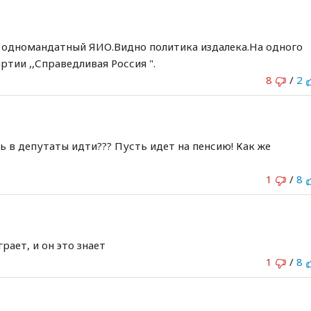
 одномандатный ЯИО.Видно политика издалека.На одного
ртии ,,Справедливая Россия ".
8
/
2
ть в депутаты идти??? Пусть идет на пенсию! Как же
1
/
8
ает, и он это знает
1
/
8