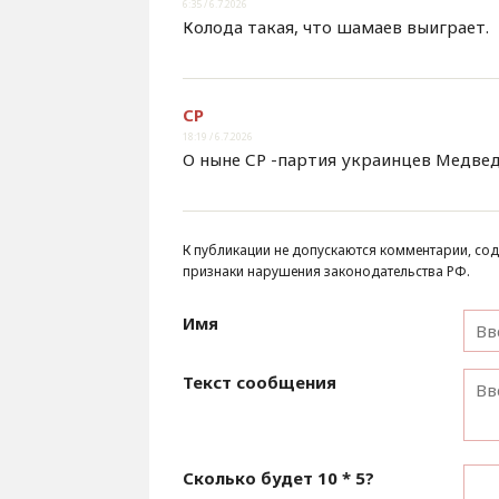
6:35 / 6.7.2026
Колода такая, что шамаев выиграет.
СР
18:19 / 6.7.2026
О ныне СР -партия украинцев Медвед
К публикации не допускаются комментарии, сод
признаки нарушения законодательства РФ.
Имя
Текст сообщения
Сколько будет
10 * 5
?