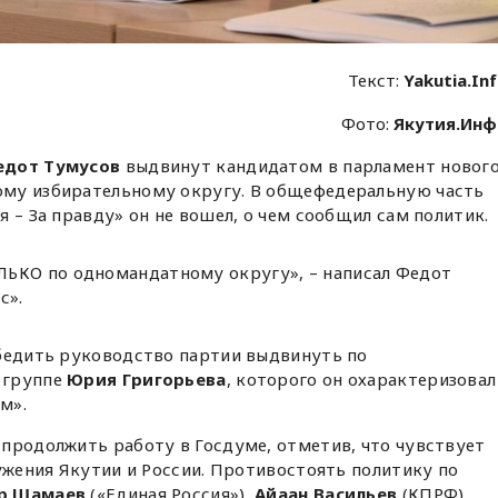
Текст:
Yakutia.In
Фото:
Якутия.Ин
едот Тумусов
выдвинут кандидатом в парламент новог
ому избирательному округу. В общефедеральную часть
 – За правду» он не вошел, о чем сообщил сам политик.
ЛЬКО по одномандатному округу», – написал Федот
с».
убедить руководство партии выдвинуть по
 группе
Юрия Григорьева
, которого он охарактеризовал
м».
продолжить работу в Госдуме, отметив, что чувствует
лужения Якутии и России. Противостоять политику по
р Шамаев
(«Единая Россия»),
Айаан Васильев
(КПРФ),