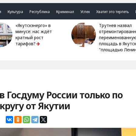
я
Культура
Республика
Криминал
Успех
Хватит это терпеть
«Якутскэнерго» в
Трутнев назвал
минусе: нас ждёт
отремонтированн
кратный рост
переименованну
тарифов?
площадь в Якутс
"площадью Ленин
в Госдуму России только по
ругу от Якутии