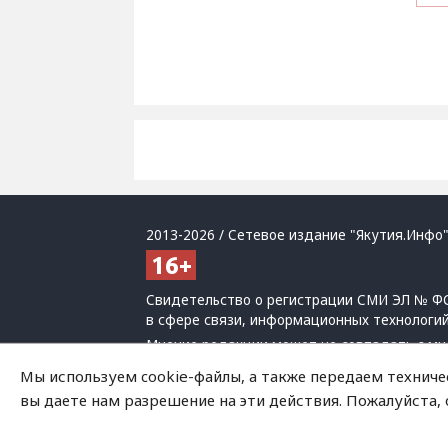
2013-2026 / Сетевое издание "Якутия.Инфо"
Свидетельство о регистрации СМИ ЭЛ № ФС
в сфере связи, информационных технологи
Мнение редакции может не совпадать с мн
При использовании материалов обязательна
Мы используем cookie-файлы, а также передаем техниче
Политика обработки персональных данных
вы даете нам разрешение на эти действия. Пожалуйста,
На сайте возможны упоминания
иноагенто