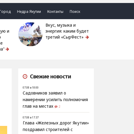
Город
Недра Якутии
Контакты
Поиск
Вкус, музыка и
ую и
энергия: каким будет
ю
третий «СырФест»
ке
а"
Свежие новости
07.08 в 18:00
Садовников заявил о
намерении усилить полномочия
глав на местах
2
07.08 в 17:37
Глава «Железных дорог Якутии»
поздравил строителей с