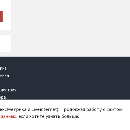
ика
мика
ь
шествия
ура
блика
ксМетрика и Liveinternet). Продолжая работу с сайтом,
инал
 данных
, если хотите узнать больше.
т это терпеть