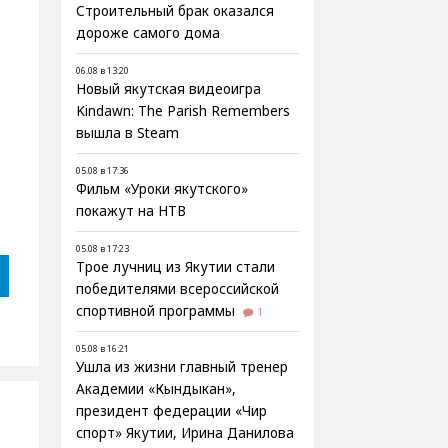
Строительный брак оказался
дороже самого дома
06.08 в 13:20
Новый якутская видеоигра
Kindawn: The Parish Remembers
вышла в Steam
05.08 в 17:36
Фильм «Уроки якутского»
покажут на НТВ
05.08 в 17:23
Трое лучниц из Якутии стали
победителями всероссийской
спортивной программы
1
05.08 в 16:21
Ушла из жизни главный тренер
Академии «Кындыкан»,
президент федерации «Чир
спорт» Якутии, Ирина Данилова