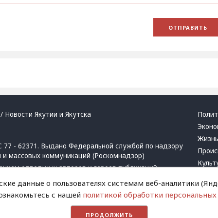
/ Новости Якутии и Якутска
Полит
Эконо
Жизн
 77 - 62371. Выдано Федеральной службой по надзору
Проис
й и массовых коммуникаций (Роскомнадзор)
Культ
ением отдельных авторов и героев публикаций.
Респу
 активная ссылка на сайт.
ские данные о пользователях системам веб-аналитики (Янде
Крим
 ознакомьтесь с нашей
политикой обработки персональных
Успех
в
и
запрещенных организаций
Хвати
ПРОДОЛЖИТЬ