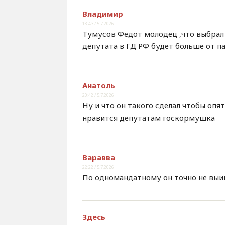
Владимир
18:43 / 5.7.2026
Тумусов Федот молодец ,что выбрал
депутата в ГД РФ будет больше от па
Анатоль
20:42 / 5.7.2026
Ну и что он такого сделал чтобы опя
нравится депутатам госкормушка
Варавва
22:22 / 5.7.2026
По одномандатному он точно не выигр
Здесь