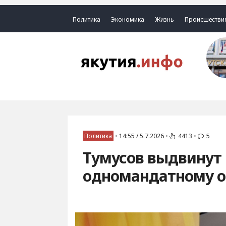
Политика
Экономика
Жизнь
Происшестви
Политика
•
14:55 / 5.7.2026
•
4413
•
5
Тумусов выдвинут 
одномандатному ок