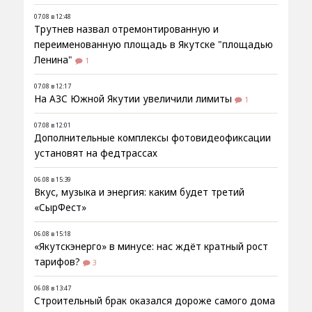
07.08 в 12:48
Трутнев назвал отремонтированную и
переименованную площадь в Якутске "площадью
Ленина"
1
07.08 в 12:17
На АЗС Южной Якутии увеличили лимиты
1
07.08 в 12:01
Дополнительные комплексы фотовидеофиксации
установят на федтрассах
06.08 в 15:39
Вкус, музыка и энергия: каким будет третий
«СырФест»
06.08 в 15:18
«Якутскэнерго» в минусе: нас ждёт кратный рост
тарифов?
3
06.08 в 13:47
Строительный брак оказался дороже самого дома