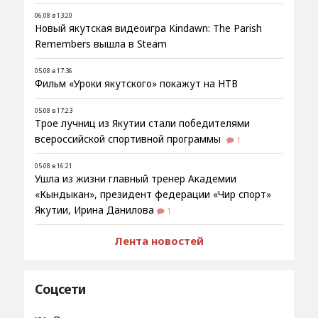
06.08 в 13:20
Новый якутская видеоигра Kindawn: The Parish
Remembers вышла в Steam
05.08 в 17:36
Фильм «Уроки якутского» покажут на НТВ
05.08 в 17:23
Трое лучниц из Якутии стали победителями
всероссийской спортивной программы
1
05.08 в 16:21
Ушла из жизни главный тренер Академии
«Кындыкан», президент федерации «Чир спорт»
Якутии, Ирина Данилова
1
Лента новостей
Соцсети