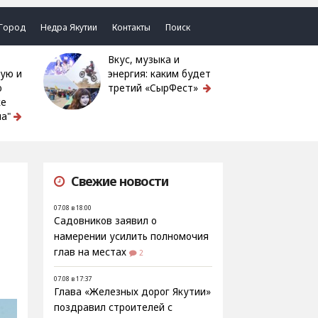
Город
Недра Якутии
Контакты
Поиск
Вкус, музыка и
ую и
энергия: каким будет
ю
третий «СырФест»
ке
а"
Свежие новости
07.08 в 18:00
Садовников заявил о
намерении усилить полномочия
глав на местах
2
07.08 в 17:37
Глава «Железных дорог Якутии»
поздравил строителей с