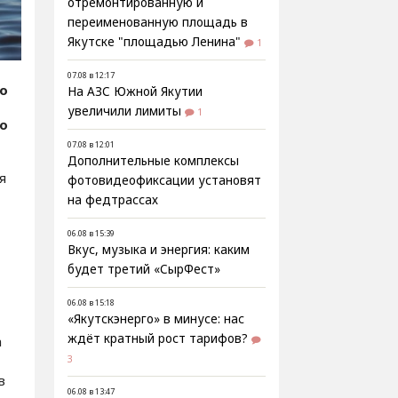
отремонтированную и
переименованную площадь в
Якутске "площадью Ленина"
1
07.08 в 12:17
fo
На АЗС Южной Якутии
увеличили лимиты
1
фо
07.08 в 12:01
Дополнительные комплексы
я
фотовидеофиксации установят
на федтрассах
06.08 в 15:39
Вкус, музыка и энергия: каким
будет третий «СырФест»
06.08 в 15:18
«Якутскэнерго» в минусе: нас
ждёт кратный рост тарифов?
а
3
в
06.08 в 13:47