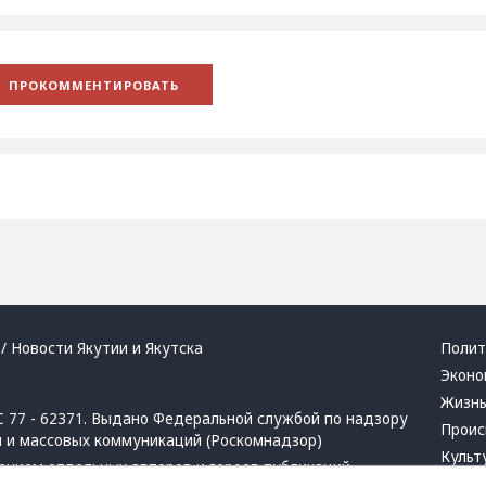
/ Новости Якутии и Якутска
Полит
Эконо
Жизн
 77 - 62371. Выдано Федеральной службой по надзору
Проис
й и массовых коммуникаций (Роскомнадзор)
Культ
ением отдельных авторов и героев публикаций.
Респу