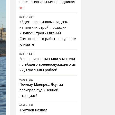
профессиональным праздником
1
07.08 в 17:03
«Здесь нет типовых задач»:
начальник стройплощадки
«Полюс Строя» Евгений
Самсонов — о работе в суровом
климате
07.08 в 14:45
Мошенники выманили у матери
погибшего военнослужащего из
Якутска 5 млн рублей
07.08 в 13:30
Почему Минпред Якутии
проиграл суд «Пенной
станции»?
07.08 в 12:48
Трутнев назвал