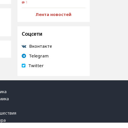
1
Лента новостей
Соцсети
Вконтакте
Telegram
Twitter
ика
мика
ь
шествия
ура
блика