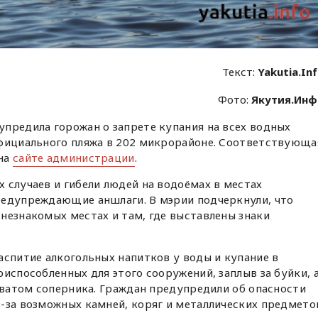
Текст:
Yakutia.In
Фото:
Якутия.Ин
предила горожан о запрете купания на всех водных
официального пляжа в 202 микрорайоне. Соответствующа
 на
сайте администрации
.
 случаев и гибели людей на водоёмах в местах
редупреждающие аншлаги. В мэрии подчеркнули, что
незнакомых местах и там, где выставлены знаки
аспитие алкогольных напитков у воды и купание в
испособленных для этого сооружений, заплыв за буйки, 
ахватом соперника. Граждан предупредили об опасности
-за возможных камней, коряг и металлических предмето