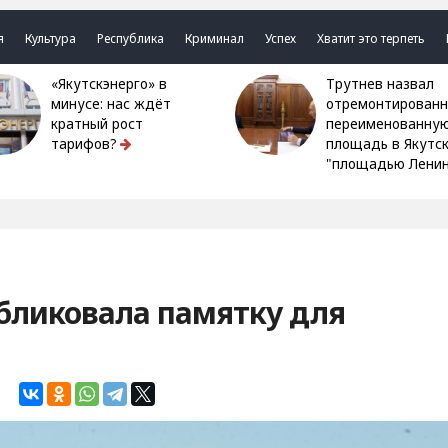
я
Культура
Республика
Криминал
Успех
Хватит это терпеть
«Якутскэнерго» в
Трутнев назвал
минусе: нас ждёт
отремонтированн
кратный рост
переименованну
тарифов?
площадь в Якутс
"площадью Ленин
бликовала памятку для