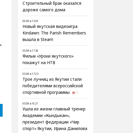
Строительный брак оказался
дороже самого дома
06.08 в 13:20
Новый якутская видеоигра
Kindawn: The Parish Remembers
вышла в Steam
»
05.08 в 17:36
Фильм «Уроки якутского»
покажут на НТВ
05.08 в 17:23
Трое лучниц из Якутии стали
победителями всероссийской
спортивной программы
1
05.08 в 16:21
Ушла из жизни главный тренер
Академии «Кындыкан»,
президент федерации «Чир
спорт» Якутии, Ирина Данилова