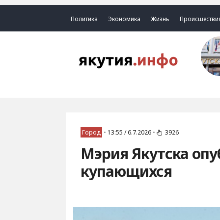
Политика
Экономика
Жизнь
Происшестви
Город
•
13:55 / 6.7.2026
•
3926
Мэрия Якутска опу
купающихся