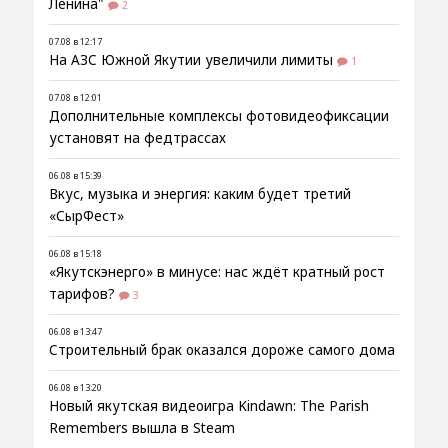
Ленина"
2
07.08 в 12:17
На АЗС Южной Якутии увеличили лимиты
1
07.08 в 12:01
Дополнительные комплексы фотовидеофиксации
установят на федтрассах
06.08 в 15:39
Вкус, музыка и энергия: каким будет третий
«СырФест»
06.08 в 15:18
«Якутскэнерго» в минусе: нас ждёт кратный рост
тарифов?
3
06.08 в 13:47
Строительный брак оказался дороже самого дома
06.08 в 13:20
Новый якутская видеоигра Kindawn: The Parish
Remembers вышла в Steam