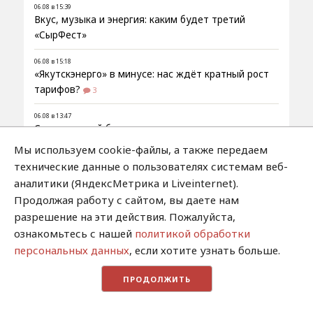
06.08 в 15:39
Вкус, музыка и энергия: каким будет третий
«СырФест»
06.08 в 15:18
«Якутскэнерго» в минусе: нас ждёт кратный рост
тарифов?
3
06.08 в 13:47
Строительный брак оказался дороже самого дома
Мы используем cookie-файлы, а также передаем
06.08 в 13:20
технические данные о пользователях системам веб-
Новый якутская видеоигра Kindawn: The Parish
аналитики (ЯндексМетрика и Liveinternet).
Remembers вышла в Steam
Продолжая работу с сайтом, вы даете нам
05.08 в 17:36
разрешение на эти действия. Пожалуйста,
Фильм «Уроки якутского» покажут на НТВ
ознакомьтесь с нашей
политикой обработки
персональных данных
, если хотите узнать больше.
05.08 в 17:23
Трое лучниц из Якутии стали победителями
всероссийской спортивной программы
1
ПРОДОЛЖИТЬ
05.08 в 16:21