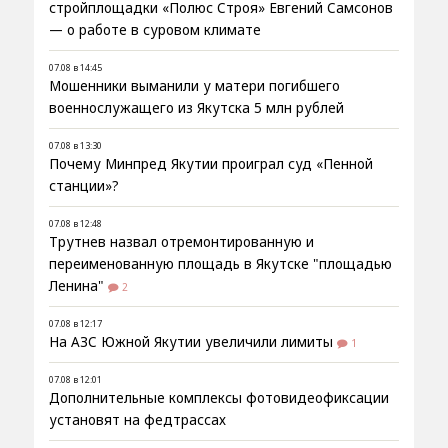
стройплощадки «Полюс Строя» Евгений Самсонов
— о работе в суровом климате
07.08 в 14:45
Мошенники выманили у матери погибшего
военнослужащего из Якутска 5 млн рублей
07.08 в 13:30
Почему Минпред Якутии проиграл суд «Пенной
станции»?
07.08 в 12:48
Трутнев назвал отремонтированную и
переименованную площадь в Якутске "площадью
Ленина"
2
07.08 в 12:17
На АЗС Южной Якутии увеличили лимиты
1
07.08 в 12:01
Дополнительные комплексы фотовидеофиксации
установят на федтрассах