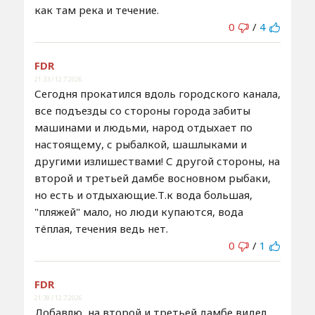
как там река и течение.
0
/
4
FDR
21:33 / 12.7.2026
Сегодня прокатился вдоль городского канала,
все подъезды со стороны города забиты
машинами и людьми, народ отдыхает по
настоящему, с рыбалкой, шашлыками и
другими излишествами! С другой стороны, на
второй и третьей дамбе восновном рыбаки,
но есть и отдыхающие.Т.к вода большая,
"пляжей" мало, но люди купаются, вода
тёплая, течения ведь нет.
0
/
1
FDR
21:39 / 12.7.2026
Добавлю, на второй и третьей дамбе видел