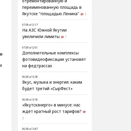
отремонтированную и
переименованную площадь в
Якутске "площадью Ленина"
1
07.08 в 12:17
На АЗС Южной Якутии
увеличили лимиты
1
07.08 в 12:01
Дополнительные комплексы
fo
фотовидеофиксации установят
а
на федтрассах
06.08 в 15:39
Вкус, музыка и энергия: каким
будет третий «СырФест»
06.08 в 15:18
«Якутскэнерго» в минусе: нас
ждёт кратный рост тарифов?
2
06.08 в 13:47