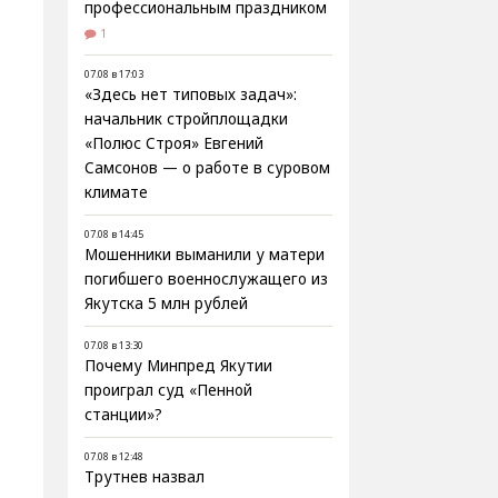
профессиональным праздником
1
07.08 в 17:03
«Здесь нет типовых задач»:
начальник стройплощадки
«Полюс Строя» Евгений
Самсонов — о работе в суровом
климате
07.08 в 14:45
Мошенники выманили у матери
погибшего военнослужащего из
Якутска 5 млн рублей
07.08 в 13:30
Почему Минпред Якутии
проиграл суд «Пенной
станции»?
07.08 в 12:48
Трутнев назвал