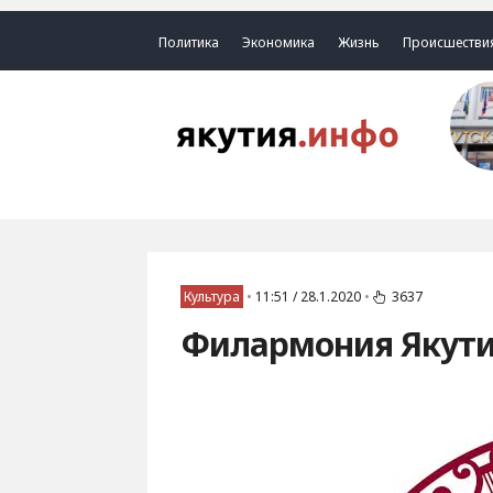
Политика
Экономика
Жизнь
Происшестви
Культура
•
11:51 / 28.1.2020
•
3637
Филармония Якути