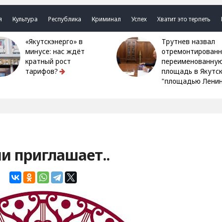
я
Культура
Республика
Криминал
Успех
Хватит это терпеть
«Якутскэнерго» в
Трутнев назвал
минусе: нас ждёт
отремонтированн
кратный рост
переименованну
тарифов?
площадь в Якутс
"площадью Ленин
и приглашает..