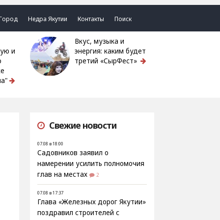
Город
Недра Якутии
Контакты
Поиск
Вкус, музыка и
ую и
энергия: каким будет
ю
третий «СырФест»
ке
а"
Свежие новости
07.08 в 18:00
Садовников заявил о
намерении усилить полномочия
глав на местах
2
07.08 в 17:37
Глава «Железных дорог Якутии»
поздравил строителей с