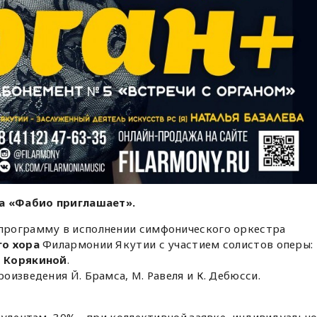
ла «Фабио приглашает».
программу в исполнении симфонического оркестра
о хора
Филармонии Якутии с участием солистов оперы:
 Корякиной
.
оизведения Й. Брамса, М. Равеля и К. Дебюсси.
тудентам, 30% - при коллективной заявке, индивидуальн