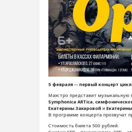
5 февраля -- первый концерт цик
Маэстро представит музыкальную 
Symphonica ARTica
,
симфоническог
Екатерины Захаровой
и
Екатерины
В программе концерта прозвучат пр
Стоимость билета 500 рублей.
Скидки 15% - пенсионерам, 20% - с