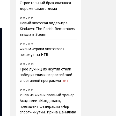
Строительный брак оказался
дороже самого дома
06.08 в 13:20
Новый якутская видеоигра
Kindawn: The Parish Remembers
вышла в Steam
05.08 в 17:36
Фильм «Уроки якутского»
покажут на НТВ
05.08 в 17:23
Трое лучниц из Якутии стали
победителями всероссийской
спортивной программы
1
05.08 в 16:21
Ушла из жизни главный тренер
Академии «Кындыкан»,
президент федерации «Чир
спорт» Якутии, Ирина Данилова