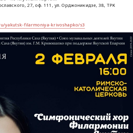
славского, 27, оф. 111, ул. Орджоникидзе, 38, ТРК
.ru/yakutsk-filarmoniya-krivoshapko/s3