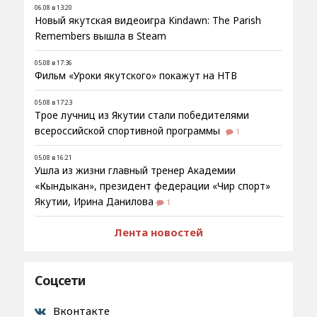
06.08 в 13:20
Новый якутская видеоигра Kindawn: The Parish
Remembers вышла в Steam
05.08 в 17:36
Фильм «Уроки якутского» покажут на НТВ
05.08 в 17:23
Трое лучниц из Якутии стали победителями
всероссийской спортивной программы
1
05.08 в 16:21
Ушла из жизни главный тренер Академии
«Кындыкан», президент федерации «Чир спорт»
Якутии, Ирина Данилова
1
Лента новостей
Соцсети
Вконтакте