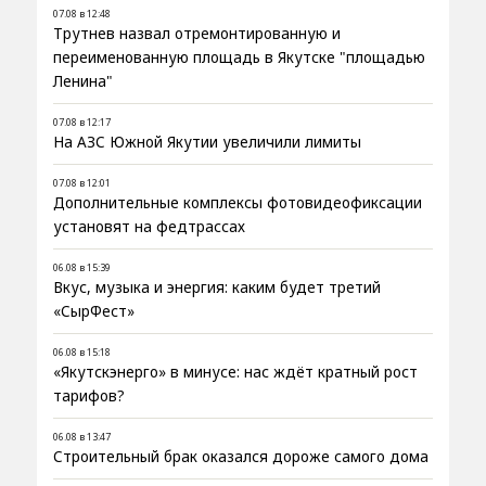
07.08 в 12:48
Трутнев назвал отремонтированную и
переименованную площадь в Якутске "площадью
Ленина"
07.08 в 12:17
На АЗС Южной Якутии увеличили лимиты
07.08 в 12:01
Дополнительные комплексы фотовидеофиксации
установят на федтрассах
06.08 в 15:39
Вкус, музыка и энергия: каким будет третий
«СырФест»
06.08 в 15:18
«Якутскэнерго» в минусе: нас ждёт кратный рост
тарифов?
06.08 в 13:47
Строительный брак оказался дороже самого дома